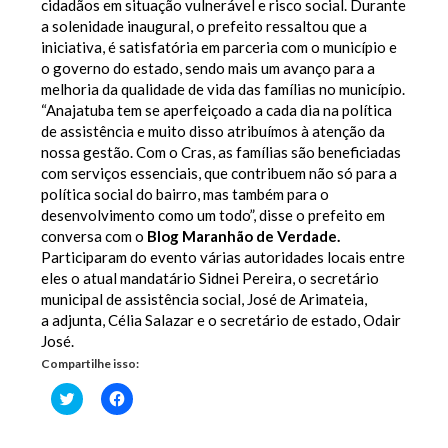
cidadãos em situação vulnerável e risco social. Durante
a solenidade inaugural, o prefeito ressaltou que a
iniciativa, é satisfatória em parceria com o município e
o governo do estado, sendo mais um avanço para a
melhoria da qualidade de vida das famílias no município.
“Anajatuba tem se aperfeiçoado a cada dia na política
de assistência e muito disso atribuímos à atenção da
nossa gestão. Com o Cras, as famílias são beneficiadas
com serviços essenciais, que contribuem não só para a
política social do bairro, mas também para o
desenvolvimento como um todo”, disse o prefeito em
conversa com o
Blog Maranhão de Verdade.
Participaram do evento várias autoridades locais entre
eles o atual mandatário Sidnei Pereira, o secretário
municipal de assistência social, José de Arimateia,
a adjunta, Célia Salazar e o secretário de estado, Odair
José.
Compartilhe isso:
Clique
Clique
para
para
compartilhar
compartilhar
no
no
Twitter(abre
Facebook(abre