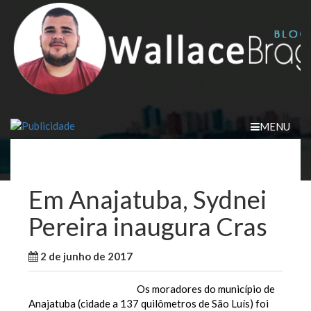
Skip
to
content
MENU
Em Anajatuba, Sydnei
Pereira inaugura Cras
2 de junho de 2017
WallaceB
Notícias
Os moradores do município de
Anajatuba (cidade a 137 quilômetros de São Luís) foi