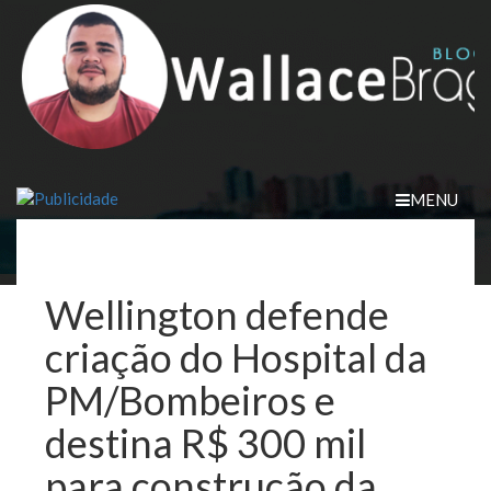
Skip
to
content
MENU
Wellington defende
criação do Hospital da
PM/Bombeiros e
destina R$ 300 mil
para construção da