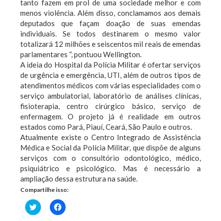
tanto fazem em prol de uma sociedade melhor e com
menos violência. Além disso, conclamamos aos demais
deputados que façam doação de suas emendas
individuais. Se todos destinarem o mesmo valor
totalizará 12 milhões e seiscentos mil reais de emendas
parlamentares “, pontuou Wellington.
A ideia do Hospital da Polícia Militar é ofertar serviços
de urgência e emergência, UTI, além de outros tipos de
atendimentos médicos com várias especialidades com o
serviço ambulatorial, laboratório de análises clínicas,
fisioterapia, centro cirúrgico básico, serviço de
enfermagem. O projeto já é realidade em outros
estados como Pará, Piauí, Ceará, São Paulo e outros.
Atualmente existe o Centro Integrado de Assistência
Médica e Social da Polícia Militar, que dispõe de alguns
serviços com o consultório odontológico, médico,
psiquiátrico e psicológico. Mas é necessário a
ampliação dessa estrutura na saúde.
Compartilhe isso:
Clique
Clique
para
para
compartilhar
compartilhar