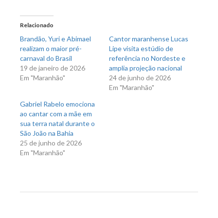
no
no
Twitter(abre
Facebook(abre
em
em
nova
nova
Relacionado
janela)
janela)
Brandão, Yuri e Abimael
Cantor maranhense Lucas
realizam o maior pré-
Lipe visita estúdio de
carnaval do Brasil
referência no Nordeste e
19 de janeiro de 2026
amplia projeção nacional
Em "Maranhão"
24 de junho de 2026
Em "Maranhão"
Gabriel Rabelo emociona
ao cantar com a mãe em
sua terra natal durante o
São João na Bahia
25 de junho de 2026
Em "Maranhão"
Previous Post
Next Post