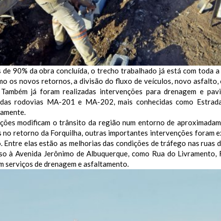
 de 90% da obra concluída, o trecho trabalhado já está com toda a
o os novos retornos, a divisão do fluxo de veículos, novo asfalto,
. Também já foram realizadas intervenções para drenagem e pav
das rodovias MA-201 e MA-202, mais conhecidas como Estrada
vamente.
ações modificam o trânsito da região num entorno de aproximadam
s no retorno da Forquilha, outras importantes intervenções foram 
. Entre elas estão as melhorias das condições de tráfego nas ruas 
so à Avenida Jerônimo de Albuquerque, como Rua do Livramento, R
m serviços de drenagem e asfaltamento.