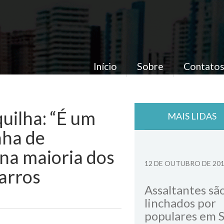
Início
Sobre
Contato
uilha: “É um
MAIS LIDAS
nha de
 na maioria dos
12 DE OUTUBRO DE 20
Barros
Assaltantes sã
linchados por
populares em 