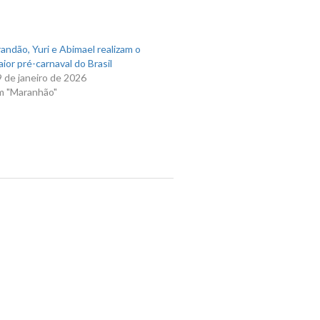
andão, Yuri e Abimael realizam o
ior pré-carnaval do Brasil
 de janeiro de 2026
m "Maranhão"
Next Post