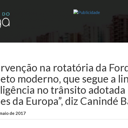
ervenção na rotatória da Forq
jeto moderno, que segue a li
eligência no trânsito adotada
ses da Europa”, diz Canindé 
maio de 2017
WallaceB
Notícias