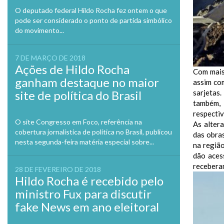
O deputado federal Hildo Rocha fez ontem o que
pode ser considerado o ponto de partida simbólico
do movimento...
7 DE MARÇO DE 2018
Ações de Hildo Rocha
Com mais
ganham destaque no maior
assim com
sarjetas
site de política do Brasil
também, 
respecti
O site Congresso em Foco, referência na
As alter
cobertura jornalística de política no Brasil, publicou
das obra
nesta segunda-feira matéria especial sobre...
na região
dão aces
recebera
28 DE FEVEREIRO DE 2018
Hildo Rocha é recebido pelo
ministro Fux para discutir
fake News em ano eleitoral