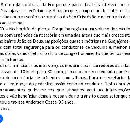
 A obra da rotatória da Forquilha é parte das três intervenções 
 Guajajaras e Jerônimo de Albuquerque, compreendido entre o Tiri
 duas outras serão na rotatória do São Cristóvão e na entrada da a
 ao terminal.
TO –
No horário de pico, a Forquilha registra um volume de veículo
nas convergências da rotatória em uma das áreas que mais cresce at
o bairro João de Deus, em posições quase simétricas na Guajajaras 
s com total segurança para os condutores de veículos e, melhor,
as obras vamos retirar o ciclo de congestionamento que temos desd
firma Barros.
 foram iniciadas as intervenções nos principais corredores da cida
 passou de 10 km/h para 30 km/h, próximo ao recomendado que é d
ro de ocorrência de acidentes com vítimas. Para o secretário d
ar a segurança do pedestre, assim como do condutor.
“Esta obra v
rrafamentos quilométricos que tínhamos aqui. As intervençõe
tes e vão beneficiar demais nossa vida no trânsito desse setor que
latou o taxista Ânderson Costa, 35 anos.
e isso:
Clique
para
rtilhar
compartilhar
no