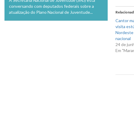
A Secretaria Nacional de Juventude (SNJ) está
Twitte
conversando com deputados federais sobre a
em
nova
atualização do Plano Nacional de Juventude...
Relaciona
janela
Cantor ma
visita est
Nordeste 
nacional
24 de jun
Em "Mara
Previo