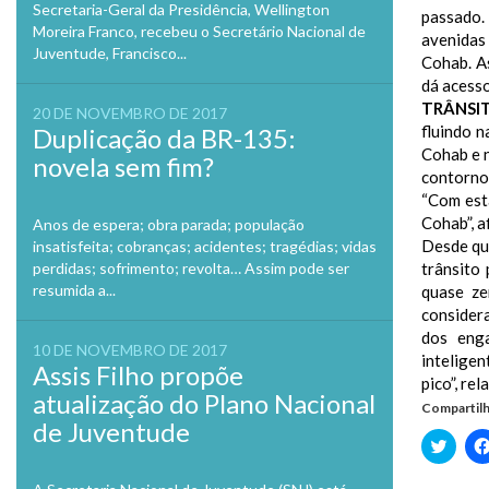
Secretaria-Geral da Presidência, Wellington
passado.
Moreira Franco, recebeu o Secretário Nacional de
avenidas
Juventude, Francisco...
Cohab. As
dá acesso
TRÂNSI
20 DE NOVEMBRO DE 2017
fluindo 
Duplicação da BR-135:
Cohab e n
novela sem fim?
contorno
“Com est
Cohab”, a
Anos de espera; obra parada; população
Desde que
insatisfeita; cobranças; acidentes; tragédias; vidas
trânsito
perdidas; sofrimento; revolta… Assim pode ser
resumida a...
quase ze
consider
dos enga
10 DE NOVEMBRO DE 2017
inteligen
Assis Filho propõe
pico”, re
atualização do Plano Nacional
Compartilh
de Juventude
Clique
para
compa
no