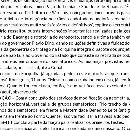
, serviços de sinalização horizontal. As mudanças terão impacto dire
nicípios vizinhos como Paço do Lumiar e São José de Ribamar.
“É
do Estado e Prefeitura de São Luís, com ganhos imensuráveis para
e a linha de inteligência no trânsito adotada na maioria dos paí
mas resultados muito satisfatórios e definitivos”, explica o secretá
ário ressaltou outras intervenções importantes realizadas pela ge
ória do Bacanga e rotatória do aeroporto, sendo a ultima também e
 do governador Flávio Dino, dando soluções definitivas à fluidez do 
a da geometria do tráfego na Forquilha integra o pacote dos proje
a de São Luís ao Governo do Estado que consiste na retirada de toda
mando-as em cruzamentos semafóricos. As mudanças previstas ne
a cidade, no Tirirical, até a Cohab.
venções na Forquilha já agradam pedestres e motoristas que trans
José Rodrigues, 31 anos. “Mesmo com o trabalho em curso, já senti
los. Quando for concluída, então, é que vai ficar esse excelente
aqui”, observou ele.
ZAÇÃO –
Com a conclusão dos serviços de modificação da geometri
zação horizontal, vertical e de grupos semafóricos. “No trecho da
mos dois semáforos: em frente a Maternidade Benedito Leite (antig
ira em frente ao Forno Quente. Isso vai facilitar a travessia do pede
SMTT conclui a parte da fiação para realizar os primeiros testes.
icações se iniciaram pelo Tirirical, concluída no ano passado. O 