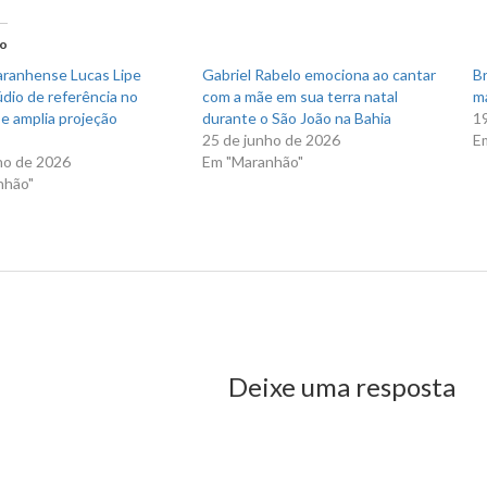
r(abre
Facebook(abre
em
nova
do
)
janela)
ranhense Lucas Lipe
Gabriel Rabelo emociona ao cantar
Br
údio de referência no
com a mãe em sua terra natal
ma
e amplia projeção
durante o São João na Bahia
19
25 de junho de 2026
E
ho de 2026
Em "Maranhão"
nhão"
us Post
Deixe uma resposta