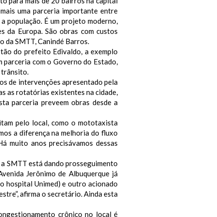
to para mais de 20 bairros na capital
 mais uma parceria importante entre
 a população. É um projeto moderno,
ses da Europa. São obras com custos
rio da SMTT, Canindé Barros.
stão do prefeito Edivaldo, a exemplo
m parceria com o Governo do Estado,
trânsito.
tos de intervenções apresentado pela
s as rotatórias existentes na cidade,
sta parceria preveem obras desde a
itam pelo local, como o mototaxista
mos a diferença na melhoria do fluxo
. Há muito anos precisávamos dessas
a, a SMTT está dando prosseguimento
 Avenida Jerônimo de Albuquerque já
o hospital Unimed) e outro acionado
stre”, afirma o secretário. Ainda esta
congestionamento crônico no local é