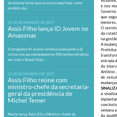
inclusive
da mesma forma que eu estou aqui hoje, como
e nos mu
prefeito da...
Governo 
que segu
menores, 
24 DE NOVEMBRO DE 2017
Assis Filho lança ID Jovem no
O secret
da rotat
Amazonas
na gestão
A mudanç
O programa ID Jovem continua avançando e já
Prefeitur
conta com aproximadamente 400 mil beneficiários
transfor
em todo o Brasil. Hoje,...
entrada d
As inter
Antônio 
21 DE NOVEMBRO DE 2017
de veícu
Assis Filho reúne com
mudanças 
ministro-chefe da secretaria-
SINALI
geral da presidência de
à sinali
Michel Temer
implanta
com botoe
semana a 
Nesta terça-feira (21) o Ministro-chefe da
As modif