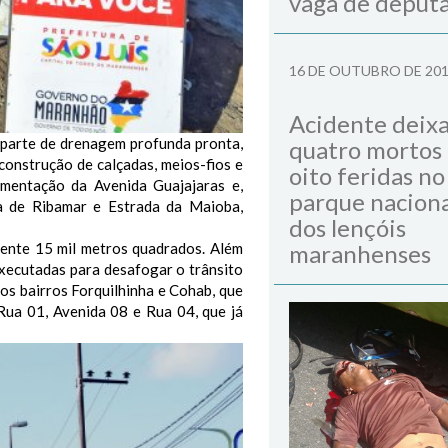
vaga de deput
16 DE OUTUBRO DE 20
Acidente deix
 parte de drenagem profunda pronta,
quatro mortos
 construção de calçadas, meios-fios e
oito feridas no
imentação da Avenida Guajajaras e,
parque naciona
 de Ribamar e Estrada da Maioba,
dos lençóis
ente 15 mil metros quadrados. Além
maranhenses
executadas para desafogar o trânsito
dos bairros Forquilhinha e Cohab, que
ua 01, Avenida 08 e Rua 04, que já