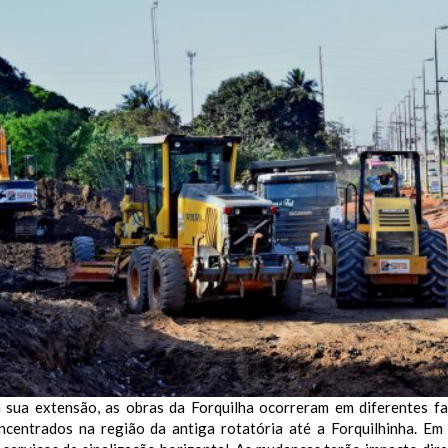
 sua extensão, as obras da Forquilha ocorreram em diferentes fa
ncentrados na região da antiga rotatória até a Forquilhinha. Em 