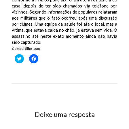
casal depois de ter sido chamados via telefone por
vizinhos. Segundo informações de populares relataram
aos militares que o fato ocorreu após uma discussão
por ciúmes. Uma equipe da saúde foi até o local, mas a
vítima, que estava caída no chão, já estava sem vida. O
assassino até neste exato momento ainda não havia
sido capturado.
Compartilhe isso:
Clique
Clique
para
para
compartilhar
compartilhar
no
no
Twitter(abre
Facebook(abre
em
em
nova
nova
janela)
janela)
Previous Post
Next Post
Deixe uma resposta