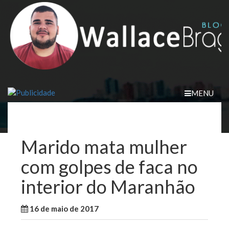
Skip
to
content
MENU
Marido mata mulher
com golpes de faca no
interior do Maranhão
16 de maio de 2017
WallaceB
Notícias