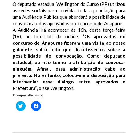
O deputado estadual Wellington do Curso (PP) utilizou
as redes sociais para convidar toda a população para
uma Audiência Pública que abordará a possibilidade de
convocação dos aprovados no concurso de Anapurus.
A Audiência irá acontecer às 16h, desta terça-feira
(16), no Interclub da cidade.
“Os aprovados no
concurso de Anapurus fizeram uma visita ao nosso
gabinete, solicitando que discutíssemos sobre a
possibilidade de convocação. Como deputado
estadual, eu não tenho a atribuição de convocar
ninguém. Afinal, essa administração cabe ao
prefeito. No entanto, coloco-me à disposição para
intermediar esse diálogo entre aprovados e
Prefeitura”
, disse Wellington.
Compartilhe isso:
Clique
Clique
para
para
compartilhar
compartilhar
no
no
Twitter(abre
Facebook(abre
em
em
nova
nova
janela)
janela)