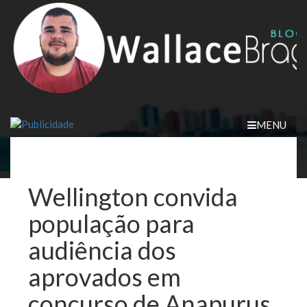
Skip
to
content
MENU
Wellington convida
população para
audiência dos
aprovados em
concurso de Anapurus