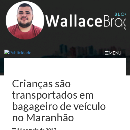
Skip
to
content
MENU
Crianças são
transportados em
bagageiro de veículo
no Maranhão
14 de maio de 2017
WallaceB
Notícias