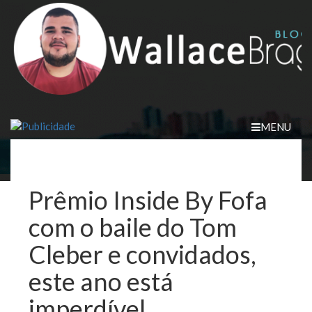
Skip
to
content
MENU
Prêmio Inside By Fofa
com o baile do Tom
Cleber e convidados,
este ano está
imperdível