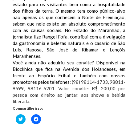
estado para os visitantes bem como a hospitalidade
dos filhos da terra. O mesmo tem como público-alvo
não apenas os que conhecem a Noite de Premiação,
sabem que nele existe um absoluto comprometimento
com as causas sociais. No Estado do Maranhão, a
jornalista Ilze Rangel Fofa, contribui com a divulgação
da gastronomia e belezas naturais e o casario de São
Luís, Raposa, São José de Ribamar e Lençóis
Maranhenses.
Você ainda não adquiriu seu convite? Disponível na
Bioclínica que fica na Avenida dos Holandeses, em
frente ao Empório Fribal e também com nossos
promotores pelos telefones:
(98) 98114-1733, 98811-
9599, 98116-6201. Valor convite: R$ 200,00 por
pessoa com direito ao jantar, aos shows e bebida
liberada.
Compartilhe isso:
Clique
Clique
para
para
compartilhar
compartilhar
no
no
Twitter(abre
Facebook(abre