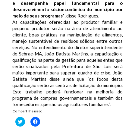
e desempenha papel fundamental para o
desenvolvimento sócioeconômico do município por
meio de seus programas”
, disse Rodrigues.
As capacitações oferecidas ao produtor familiar e
pequeno produtor serão na área de atendimento ao
cliente, boas práticas na manipulação de alimentos,
manejo sustentável de resíduos sólidos entre outros
serviços. No entendimento do diretor superintendente
do Sebrae-MA, João Batista Martins, a capacitação e
qualificação na parte da gestão para aqueles entes que
serão sinalizados pela Prefeitura de São Luís será
muito importante para superar quadro de crise. João
Batista Martins disse ainda que “os focos desta
qualificação serão as centrais de licitação do município.
Este trabalho poderá funcionar na melhoria do
programa de compras governamentais e também dos
fornecedores, que são os agricultores familiares”.
Compartilhe isso:
Clique
Clique
para
para
compartilhar
compartilhar
no
no