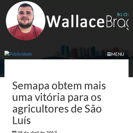
Skip
to
content
MENU
Semapa obtem mais
uma vitória para os
agricultores de São
Luís
28 de abril de 2017
WallaceB
Notícias