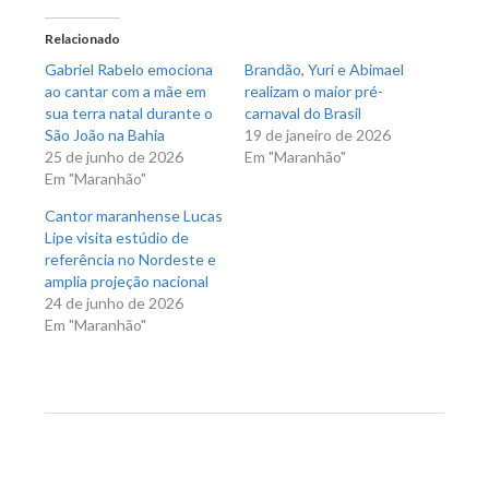
Twitter(abre
Facebook(abre
em
em
nova
nova
Relacionado
janela)
janela)
Gabriel Rabelo emociona
Brandão, Yuri e Abimael
ao cantar com a mãe em
realizam o maior pré-
sua terra natal durante o
carnaval do Brasil
São João na Bahia
19 de janeiro de 2026
25 de junho de 2026
Em "Maranhão"
Em "Maranhão"
Cantor maranhense Lucas
Lipe visita estúdio de
referência no Nordeste e
amplia projeção nacional
24 de junho de 2026
Em "Maranhão"
Previous Post
Next Post