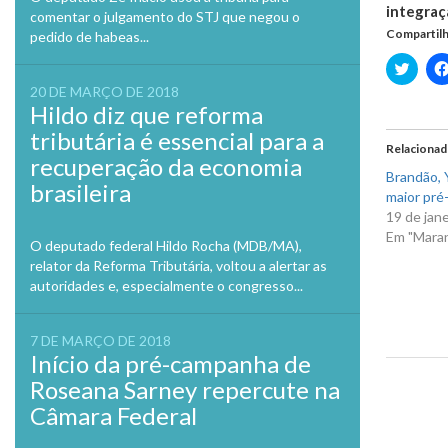
integraç
comentar o julgamento do STJ que negou o
Compartilh
pedido de habeas...
Clique
para
20 DE MARÇO DE 2018
compa
no
Hildo diz que reforma
Twitte
em
tributária é essencial para a
nova
Relaciona
janela
recuperação da economia
Brandão, Y
brasileira
maior pré-
19 de jan
Em "Mara
O deputado federal Hildo Rocha (MDB/MA),
relator da Reforma Tributária, voltou a alertar as
autoridades e, especialmente o congresso...
7 DE MARÇO DE 2018
Início da pré-campanha de
Roseana Sarney repercute na
Previo
Câmara Federal