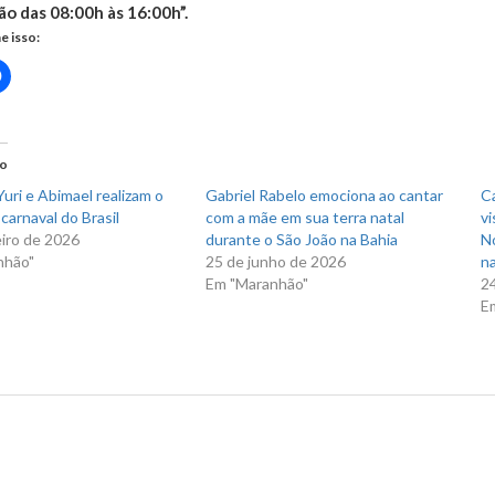
ão das 08:00h às 16:00h”.
e isso:
Clique
para
rtilhar
compartilhar
no
r(abre
Facebook(abre
em
nova
do
)
janela)
uri e Abimael realizam o
Gabriel Rabelo emociona ao cantar
C
carnaval do Brasil
com a mãe em sua terra natal
vi
eiro de 2026
durante o São João na Bahia
N
nhão"
25 de junho de 2026
na
Em "Maranhão"
2
E
us Post