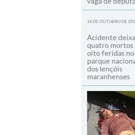
vaga de deput
16 DE OUTUBRO DE 20
Acidente deix
quatro mortos
oito feridas no
parque naciona
dos lençóis
maranhenses