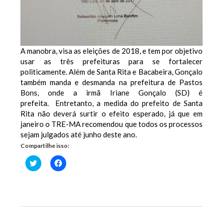
A manobra, visa as eleições de 2018, e tem por objetivo
usar as três prefeituras para se fortalecer
politicamente. Além de Santa Rita e Bacabeira, Gonçalo
também manda e desmanda na prefeitura de Pastos
Bons, onde a irmã Iriane Gonçalo (SD) é
prefeita.
Entretanto, a medida do prefeito de Santa
Rita não deverá surtir o efeito esperado, já que em
janeiro o TRE-MA recomendou que todos os processos
sejam julgados até junho deste ano.
Compartilhe isso:
Clique
Clique
para
para
compartilhar
compartilhar
no
no
Twitter(abre
Facebook(abre
em
em
nova
nova
janela)
janela)