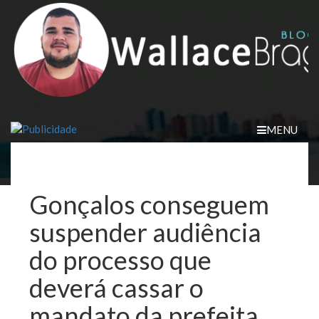
Skip
to
content
MENU
Gonçalos conseguem
suspender audiência
do processo que
deverá cassar o
mandato da prefeita