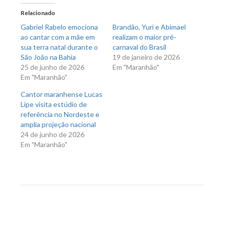
em
em
nova
nova
Relacionado
janela)
janela)
Gabriel Rabelo emociona
Brandão, Yuri e Abimael
ao cantar com a mãe em
realizam o maior pré-
sua terra natal durante o
carnaval do Brasil
São João na Bahia
19 de janeiro de 2026
25 de junho de 2026
Em "Maranhão"
Em "Maranhão"
Cantor maranhense Lucas
Lipe visita estúdio de
referência no Nordeste e
amplia projeção nacional
24 de junho de 2026
Em "Maranhão"
Previous Post
Next Post