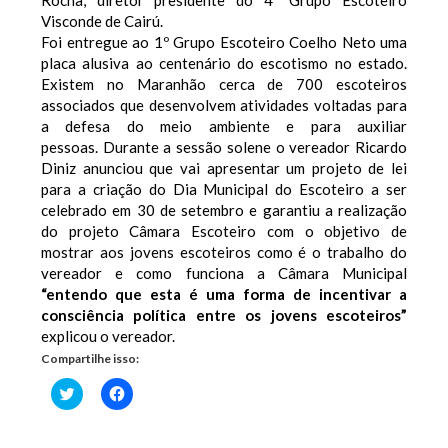
Rocha, diretor presidente do 4º Grupo Escoteiro
Visconde de Cairú.
Foi entregue ao 1º Grupo Escoteiro Coelho Neto uma
placa alusiva ao centenário do escotismo no estado.
Existem no Maranhão cerca de 700 escoteiros
associados que desenvolvem atividades voltadas para
a defesa do meio ambiente e para auxiliar
pessoas.
Durante a sessão solene o vereador Ricardo
Diniz anunciou que vai apresentar um projeto de lei
para a criação do Dia Municipal do Escoteiro a ser
celebrado em 30 de setembro e garantiu a realização
do projeto Câmara Escoteiro com o objetivo de
mostrar aos jovens escoteiros como é o trabalho do
vereador e como funciona a Câmara Municipal
“entendo que esta é uma forma de incentivar a
consciência política entre os jovens
escoteiros”
explicou o vereador.
Compartilhe isso:
Clique
Clique
para
para
compartilhar
compartilhar
no
no
Twitter(abre
Facebook(abre