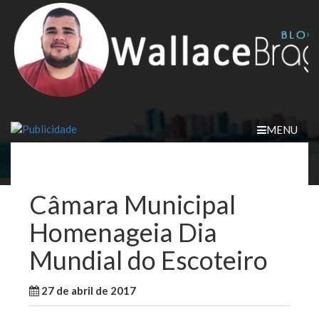
Skip
to
content
MENU
Câmara Municipal
Homenageia Dia
Mundial do Escoteiro
27 de abril de 2017
WallaceB
Notícias