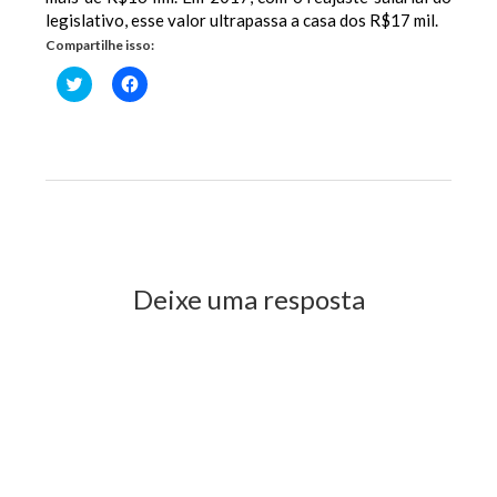
legislativo, esse valor ultrapassa a casa dos R$17 mil.
Compartilhe isso:
Clique
Clique
para
para
compartilhar
compartilhar
no
no
Twitter(abre
Facebook(abre
em
em
nova
nova
janela)
janela)
Previous Post
Next Post
Deixe uma resposta