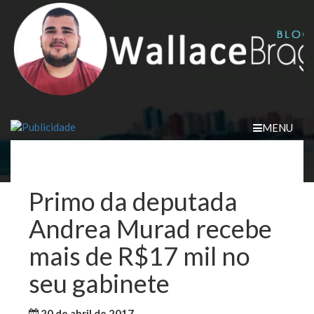
Skip
to
content
MENU
Primo da deputada
Andrea Murad recebe
mais de R$17 mil no
seu gabinete
20 de abril de 2017
WallaceB
Notícias