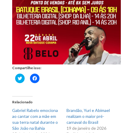
Compartilhe isso:
Clique
Clique
para
para
compartilhar
compartilhar
no
no
Twitter(abre
Facebook(abre
em
em
nova
nova
Relacionado
janela)
janela)
Gabriel Rabelo emociona
Brandão, Yuri e Abimael
ao cantar com a mãe em
realizam o maior pré-
sua terra natal durante o
carnaval do Brasil
São João na Bahia
19 de janeiro de 2026