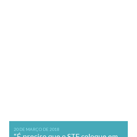
20 DE MARÇO DE 2018
“É preciso que o STF coloque em