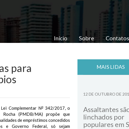
Início
Sobre
Contato
as para
MAIS LIDAS
pios
12 DE OUTUBRO DE 20
o
Assaltantes sã
 Lei Complementar N
342/2017, o
do Rocha (PMDB/MA) propõe que
linchados por
inalidades de empréstimos concedidos
populares em 
ios e Governo Federal, só sejam