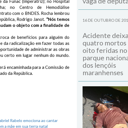
vaga de deput
e da Funac (Imperatriz); no Hospital
nha; no Centro de Hemodiálise
contrato com o BNDES. Rocha lembrou
epública, Rodrigo Janot.
“Nós temos
16 DE OUTUBRO DE 20
udam o objeto com a finalidade de
Acidente deix
troca de benefícios para alguém do
quatro mortos
 da radicalização em fazer todas as
oito feridas no
portunidade de administrar as obras
deu certo em lugar nenhum do mundo.
parque naciona
dos lençóis
será encaminhada para a Comissão de
maranhenses
nado da República.
briel Rabelo emociona ao cantar
m a mãe em sua terra natal