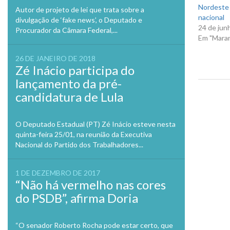
Nordeste 
Autor de projeto de lei que trata sobre a
nacional
divulgação de ‘fake news’, o Deputado e
24 de jun
Procurador da Câmara Federal,...
Em "Mara
26 DE JANEIRO DE 2018
Zé Inácio participa do
lançamento da pré-
candidatura de Lula
Previo
O Deputado Estadual (PT) Zé Inácio esteve nesta
quinta-feira 25/01, na reunião da Executiva
Nacional do Partido dos Trabalhadores...
1 DE DEZEMBRO DE 2017
“Não há vermelho nas cores
do PSDB”, afirma Doria
“O senador Roberto Rocha pode estar certo, que