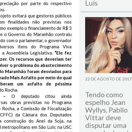
Luís
preciação por parte do respectivo
ou.
ojeto evitará que gestores públicos
em finalidades não previstas nos
omo exemplo o financiamento de R$ 3
que o Governo do Maranhão contraiu
do com o parlamentar, o governador
diversos itens do Programa Viva
 a Assembleia Legislativa.
“Ele fez
zer. Os recursos que deveriam ter
solver o problema do abastecimento
do Maranhão foram desviados para
ado Mais Asfalto por meio do qual
22 DE AGOSTO DE 2017
eberam um asfalto de péssima
do Rocha.
Tendo como
des –
O deputado citou ainda
espelho Jean
ersas obras previstas no Programa
Wyllys, Pabllo
 Rocha, a Comissão de Fiscalização
 (CFFC) da Câmara dos Deputados
Vittar deve
na construção do Anel da Soja, na
disputar uma
l metropolitano em São Luís; na USC