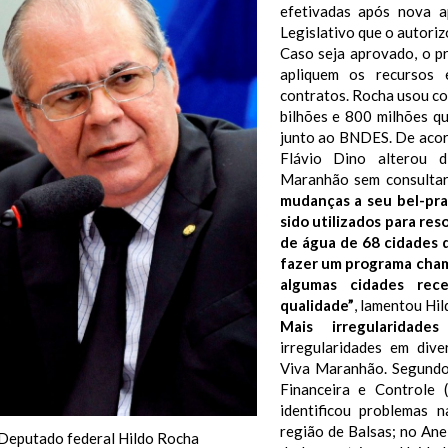
efetivadas após nova a
Legislativo que o autoriz
Caso seja aprovado, o pr
apliquem os recursos 
contratos. Rocha usou c
bilhões e 800 milhões 
junto ao BNDES. De acor
Flávio Dino alterou 
Maranhão sem consultar
mudanças a seu bel-pra
sido utilizados para re
de água de 68 cidades 
fazer um programa cham
algumas cidades rec
qualidade”
, lamentou Hil
Mais irregularida
irregularidades em div
Viva Maranhão. Segundo
Financeira e Controle
identificou problemas 
região de Balsas; no Ane
Deputado federal Hildo Rocha