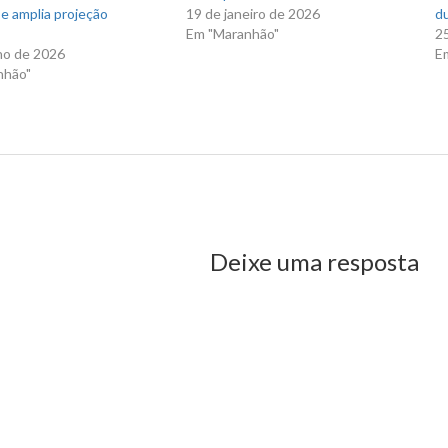
e amplia projeção
19 de janeiro de 2026
du
Em "Maranhão"
2
ho de 2026
E
nhão"
us Post
Deixe uma resposta