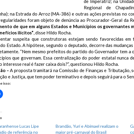
de Imperatriz; na Unidad
Regional de Chapadi
nha); na Estrada do Arroz (MA-386) e outras ações previstas no 
rregularidades foram objeto de denúncia ao Procurador-Geral da R
ento de que em alguns Estados e Municípios os governantes m
efícios ilícitos”
, disse Hildo Rocha.
entar suspeita que construtoras estejam sendo favorecidas em 
do Estado. A hipótese, segundo o deputado, decorre das mudanças e
retamente. “Nem mesmo prefeitos do partido do Governador tem a o
cípios que governam. Essa centralização do poder estatal nunca 
o interesse real é fazer caixa dois?”, questionou Hildo Rocha.
ção –
A proposta tramitará na Comissão de Finanças e Tributação, 
ção e Justiça, que tem poder terminativo e depois seguirá para o Se
e isso:
Clique
para
rtilhar
compartilhar
no
r(abre
Facebook(abre
em
nova
do
)
janela)
ranhense Lucas Lipe
Brandão, Yuri e Abimael realizam o
Ga
údio de referência no
maior pré-carnaval do Brasil
co