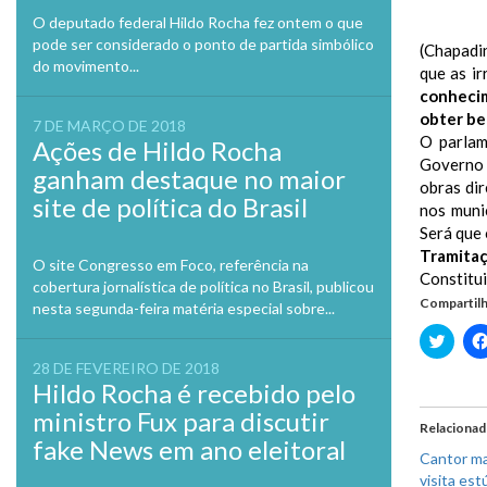
O deputado federal Hildo Rocha fez ontem o que
pode ser considerado o ponto de partida simbólico
(Chapadi
do movimento...
que as i
conhecim
obter ben
7 DE MARÇO DE 2018
O parlam
Ações de Hildo Rocha
Governo 
ganham destaque no maior
obras di
site de política do Brasil
nos muni
Será que 
Tramita
O site Congresso em Foco, referência na
Constitui
cobertura jornalística de política no Brasil, publicou
Compartilh
nesta segunda-feira matéria especial sobre...
Clique
para
compa
28 DE FEVEREIRO DE 2018
no
Hildo Rocha é recebido pelo
Twitte
em
ministro Fux para discutir
nova
Relaciona
janela
fake News em ano eleitoral
Cantor ma
visita est