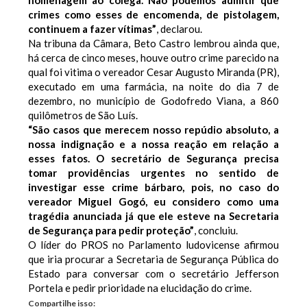
homenagem ao colega. Não podemos admitir que
crimes como esses de encomenda, de pistolagem,
continuem a fazer vítimas”
, declarou.
Na tribuna da Câmara, Beto Castro lembrou ainda que,
há cerca de cinco meses, houve outro crime parecido na
qual foi vitima o vereador Cesar Augusto Miranda (PR),
executado em uma farmácia, na noite do dia 7 de
dezembro, no município de Godofredo Viana, a 860
quilômetros de São Luís.
“São casos que merecem nosso repúdio absoluto, a
nossa indignação e a nossa reação em relação a
esses fatos. O secretário de Segurança precisa
tomar providências urgentes no sentido de
investigar esse crime bárbaro, pois, no caso do
vereador Miguel Gogó, eu considero como uma
tragédia anunciada já que ele esteve na Secretaria
de Segurança para pedir proteção”
, concluiu.
O líder do PROS no Parlamento ludovicense afirmou
que iria procurar a Secretaria de Segurança Pública do
Estado para conversar com o secretário Jefferson
Portela e pedir prioridade na elucidação do crime.
Compartilhe isso: