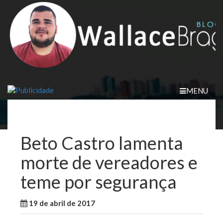
Skip
to
content
MENU
Beto Castro lamenta
morte de vereadores e
teme por segurança
19 de abril de 2017
WallaceB
Notícias