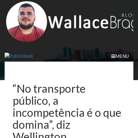
Skip
to
content
MENU
“No transporte
público, a
incompetência é o que
domina”, diz
Wellington