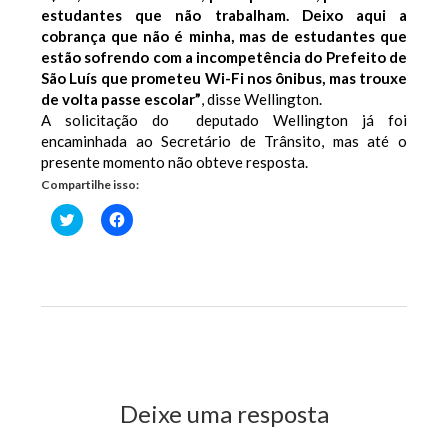
estudantes que não trabalham. Deixo aqui a
cobrança que não é minha, mas de estudantes que
estão sofrendo com a incompetência do Prefeito de
São Luís que prometeu Wi-Fi nos ônibus, mas trouxe
de volta passe escolar”
, disse Wellington.
A solicitação do deputado Wellington já foi
encaminhada ao Secretário de Trânsito, mas até o
presente momento não obteve resposta.
Compartilhe isso:
Clique
Clique
para
para
compartilhar
compartilhar
no
no
Twitter(abre
Facebook(abre
em
em
nova
nova
janela)
janela)
Previous Post
Next Post
Deixe uma resposta