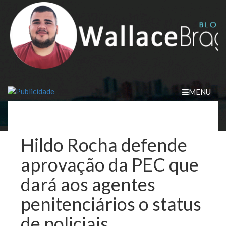
Skip
to
content
MENU
Hildo Rocha defende
aprovação da PEC que
dará aos agentes
penitenciários o status
de policiais