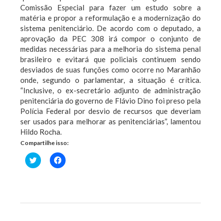
Comissão Especial para fazer um estudo sobre a
matéria e propor a reformulação e a modernização do
sistema penitenciário. De acordo com o deputado, a
aprovação da PEC 308 irá compor o conjunto de
medidas necessárias para a melhoria do sistema penal
brasileiro e evitará que policiais continuem sendo
desviados de suas funções como ocorre no Maranhão
onde, segundo o parlamentar, a situação é crítica.
“Inclusive, o ex-secretário adjunto de administração
penitenciária do governo de Flávio Dino foi preso pela
Polícia Federal por desvio de recursos que deveriam
ser usados para melhorar as penitenciárias”, lamentou
Hildo Rocha.
Compartilhe isso:
Clique
Clique
para
para
compartilhar
compartilhar
no
no
Twitter(abre
Facebook(abre
em
em
nova
nova
janela)
janela)
Previous Post
Next Post