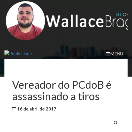
Skip
to
content
MENU
Vereador do PCdoB é
assassinado a tiros
16 de abril de 2017
WallaceB
Notícias
O