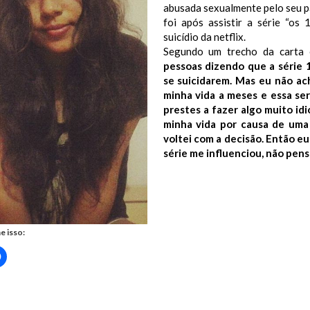
abusada sexualmente pelo seu pa
foi após assistir a série “os 
suicídio da netflix.
Segundo um trecho da carta e
pessoas dizendo que a série 
se suicidarem. Mas eu não ach
minha vida a meses e essa ser
prestes a fazer algo muito idi
minha vida por causa de uma
voltei com a decisão. Então e
série me influenciou, não pens
e isso:
Clique
para
rtilhar
compartilhar
no
r(abre
Facebook(abre
em
nova