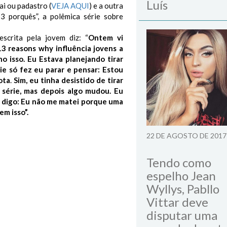
Luís
i ou padastro (
VEJA AQUI
) e a outra
13 porquês”, a polêmica série sobre
scrita pela jovem diz: “
Ontem vi
13 reasons why influência jovens a
o isso. Eu Estava planejando tirar
ie só fez eu parar e pensar: Estou
ota
.
Sim, eu tinha desistido de tirar
 série, mas depois algo mudou. Eu
u digo: Eu não me matei porque uma
em isso”.
22 DE AGOSTO DE 2017
Tendo como
espelho Jean
Wyllys, Pabllo
Vittar deve
disputar uma