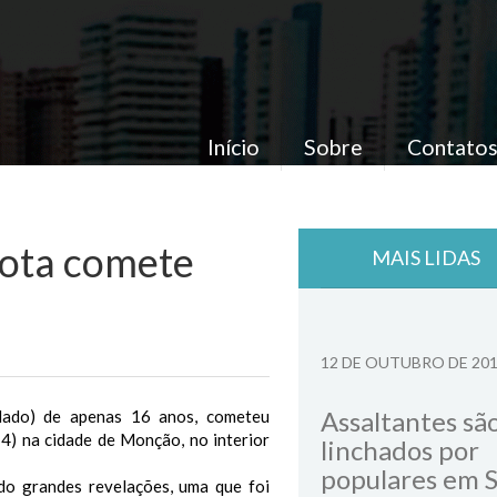
Início
Sobre
Contato
arota comete
MAIS LIDAS
12 DE OUTUBRO DE 20
Assaltantes sã
 lado) de apenas 16 anos, cometeu
(14) na cidade de Monção, no interior
linchados por
populares em 
do grandes revelações, uma que foi