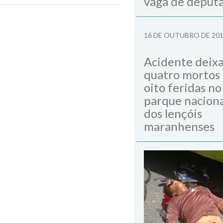
vaga de deput
Next Post
16 DE OUTUBRO DE 20
Acidente deix
quatro mortos
oito feridas no
parque naciona
dos lençóis
maranhenses