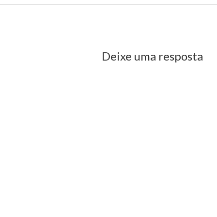
)
janela)
us Post
Deixe uma resposta