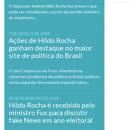
janela
O deputado federal Hildo Rocha fez ontem o que
pode ser considerado o ponto de partida simbólico
Previo
do movimento...
7 DE MARÇO DE 2018
Ações de Hildo Rocha
ganham destaque no maior
site de política do Brasil
O site Congresso em Foco, referência na
cobertura jornalística de política no Brasil, publicou
nesta segunda-feira matéria especial sobre...
28 DE FEVEREIRO DE 2018
Hildo Rocha é recebido pelo
ministro Fux para discutir
fake News em ano eleitoral