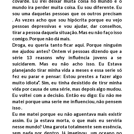
covarde.
Eu irei deixar muita coisa no mundo e o
mundo ira perder muita coisa. Eu sou diferente. Eu
sou uma daquelas pessoas que os outros precisam
.
As vezes acho que sou hipócrita porque eu vejo
pessoas depressivas e vou ajudar, dar conselhos,
tirar a pessoa daquela situação. Mas eu não faço isso
comigo. Porque não dá mais.
Droga, eu queria tanto ficar aqui. Porque ninguém
me ajudou antes?
Ontem vi pessoas dizendo que a
série 13 reasons why influência jovens a se
suicidarem. Mas eu não acho isso.
Eu Estava
planejando tirar minha vida a meses e essa serie só
fez eu parar e pensar: Estou prestes a fazer algo
muito idiota”.
Sim, eu tinha desistido de tirsr minha
vida por causa de uma série, mas depois algo mudou.
Eu voltei com a decisão.
Então eu digo: Eu não me
matei porque uma serie me influenciou, não pensem
isso .
Eu me matei porque eu não aguentava mais existir
assim. Eu ja estava morta, o que mais eu serviria
nesse mundo? Uma garota totalmente sem essência,
sem nada por dentro. Já imaginou um oceano no