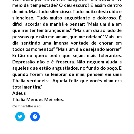
meio da tempestade? O céu escuro? É assim dentro
de mim. Mas tudo silencioso. Tudo muito destruído e
silencioso. Tudo muito angustiante e doloroso.
É
dificil acordar de manhã e pensar:
“Mais um dia em
que irei ter lembranças más” “Mais um dia ao lado de
pessoas que não me amam, que me odeiam””Mais um
dia sentindo uma imensa vontade de chorar em
todos os momentos” “Mais um dia desejando morrer”
Então eu quero pedir que sejam mais tolerantes.
Depressão não e é frescura.
Não neguem ajuda a
aqueles que estão angustiados, no fundo do poço.
E
quando forem se lembrar de mim, pensem em uma
Thalia verdadeira. Aquela feliz que vocês viam era
total mentira.”
Adeus
Thalia Mendes Meireles.
Compartilhe isso:
Clique
Clique
para
para
compartilhar
compartilhar
no
no
Twitter(abre
Facebook(abre