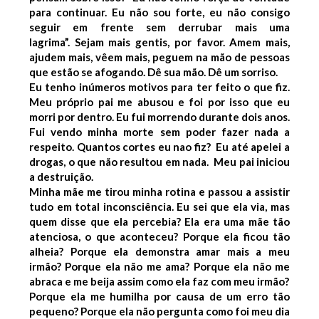
para continuar. Eu não sou forte, eu não consigo
seguir em frente sem derrubar mais uma
lagrima”.
Sejam mais gentis, por favor. Amem mais,
ajudem mais, vêem mais, peguem na mão de pessoas
que estão se afogando. Dê sua mão.
Dê um sorriso.
Eu tenho inúmeros motivos para ter feito o que fiz.
Meu próprio pai me abusou e foi por isso que eu
morri por dentro. Eu fui morrendo durante dois anos.
Fui vendo minha morte sem poder fazer nada a
respeito.
Quantos cortes eu nao fiz?
Eu até apelei a
drogas, o que não resultou em nada.
Meu pai iniciou
a destruição.
Minha mãe me tirou minha rotina e passou a assistir
tudo em total inconsciência. Eu sei que ela via, mas
quem disse que ela percebia?
Ela era uma mãe tão
atenciosa, o que aconteceu? Porque ela ficou tão
alheia? Porque ela demonstra amar mais a meu
irmão? Porque ela não me ama? Porque ela não me
abraca e me beija assim como ela faz com meu irmão?
Porque ela me humilha por causa de um erro tão
pequeno?
Porque ela não pergunta como foi meu dia