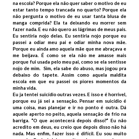
na escola? Porque ela não quer saber o motivo de eu
estar tanto tempo trancada no quarto? Porque ela
não pergunta o motivo de eu usar tanta blusa de
manga comprida?
Ela ta deixando eu morrer sem
fazer nada. E eu não quero as lágrimas de meus pais.
Eu sentiria nojo delas. Eu sentiria nojo porque eu
passei a odiar meu pai e odiar minha nova mãe.
Porque eu ainda amo aquela mãe que me abraçava e
me beijava. É como se ela não me amasse mais
porque fui usada pelo meu pai, como se ela sentisse
nojo de mim.
Sim, ela sabe do abuso, mas jogou pra
debaixo do tapete. Assim como aquela maldita
escola em que eu passei os piores momentos da
minha vida.
Eu ja tentei suicídio outras vezes. E isso e é horrível,
porque eu já sei a sensação.
Pensar em suicídio é
uma coisa, mas planejar e ir no ponto é outra.
Dá
aquele aperto no peito, aquela sensação de frio na
barriga. “O que acontecerá depois disso?” Eu não
acredito em deus, eu creio que depois disso não há
nada.
Mas enfim, fazer isso é difícil. Eu sou muito