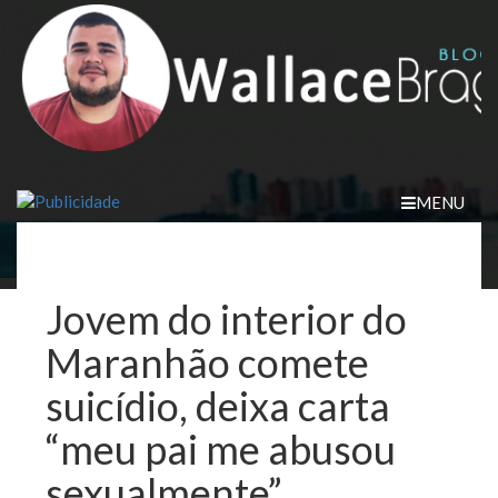
Skip
to
content
MENU
Jovem do interior do
Maranhão comete
suicídio, deixa carta
“meu pai me abusou
sexualmente”