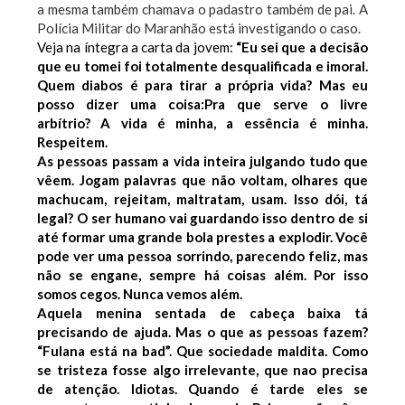
a mesma também chamava o padastro também de pai.
A
Polícia Militar do Maranhão está investigando o caso.
Veja na íntegra a carta da jovem:
“Eu sei que a decisão
que eu tomei foi totalmente desqualificada e imoral.
Quem diabos é para tirar a própria vida?
Mas eu
posso dizer uma coisa:Pra que serve o livre
arbítrio?
A vida é minha, a essência é minha.
Respeitem.
As pessoas passam a vida inteira julgando tudo que
vêem. Jogam palavras que não voltam, olhares que
machucam, rejeitam, maltratam, usam. Isso dói, tá
legal? O ser humano vai guardando isso dentro de si
até formar uma grande bola prestes a explodir. Você
pode ver uma pessoa sorrindo, parecendo feliz, mas
não se engane, sempre há coisas além. Por isso
somos cegos. Nunca vemos além.
Aquela menina sentada de cabeça baixa tá
precisando de ajuda. Mas o que as pessoas fazem?
“Fulana está na bad”.
Que sociedade maldita. Como
se tristeza fosse algo irrelevante, que nao precisa
de atenção. Idiotas. Quando é tarde eles se