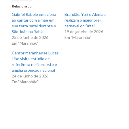
em
em
nova
nova
Relacionado
janela)
janela)
Gabriel Rabelo emociona
Brandão, Yuri e Abimael
ao cantar com a mãe em
realizam o maior pré-
sua terra natal durante o
carnaval do Brasil
São João na Bahia
19 de janeiro de 2026
25 de junho de 2026
Em "Maranhão"
Em "Maranhão"
Cantor maranhense Lucas
Lipe visita estúdio de
referência no Nordeste e
amplia projeção nacional
24 de junho de 2026
Em "Maranhão"
Previous Post
Next Post