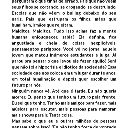
perguntam o que tinha de errado.
Pais que não vêem
seus filhos se cortando, se drogando, se destruindo.
Escolas que não vêem o bulling debaixo do seu
nariz.
Pais que estrupam os filhos, mães que
humilham, irmãos que rejeitam.
Malditos. Malditos.
Tudo isso acima faz a mente
humana enlouquecer, sabia? Ela definha, fica
angustiada e cheia de coisas inexplicáveis,
pensamentos perigosos. Você vê no jornal aquele
jovem que matou inúmeros estudantes e julga. Já
parou pra pensar o que levou ele fazer aquilo? Será
que não foi a hipocrisia e idiotice da sociedade?
Essa
sociedade que nos coloca em um lugar durante anos,
em total humilhação e depois quer escolher um
futuro pra nós.
Ninguém nunca vê. Até que é tarde.
Eu não queria
morrer. Eu penso que tenho um futuro pela frente.
Eu sei que tenho.
Tenho mais amigos para fazer, mais
músicas para escutar, mais pessoas para namorar,
mais shows para ir. Tanta coisa.
Mas sabe o que eu e outras milhões de pessoas
pensam sobre isso?
“Eu não tenho força de vontade