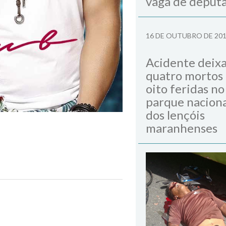
vaga de deput
16 DE OUTUBRO DE 20
Acidente deix
quatro mortos
oito feridas no
parque naciona
dos lençóis
maranhenses
Next Post