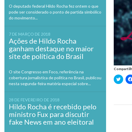
O deputado federal Hildo Rocha fez ontem o que
pode ser considerado o ponto de partida simbólico
do movimento...
7 DE MARÇO DE 2018
Ações de Hildo Rocha
ganham destaque no maior
site de política do Brasil
Compartilh
O site Congresso em Foco, referência na
cobertura jornalística de política no Brasil, publicou
Clique
para
nesta segunda-feira matéria especial sobre...
compa
no
Twitte
em
28 DE FEVEREIRO DE 2018
nova
Hildo Rocha é recebido pelo
janela
ministro Fux para discutir
Previo
fake News em ano eleitoral