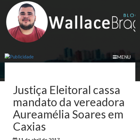
Skip
to
content
MENU
Justiça Eleitoral cassa
mandato da vereadora
Aureamélia Soares em
Caxias
11 de abril de 2017
WallaceB
Notícias