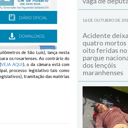
vaga de deput
16 DE OUTUBRO DE 20
Acidente deix
quatro mortos
oito feridas no
ilômetros de São Luís), lança nesta
parque naciona
 para os rosarienses.
Ao contrário do
dos lençóis
(
VEJA AQUI
), o da câmara está com
ipal, processo legislativo tais como
maranhenses
egislativos), tramitação das matérias