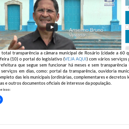
total transparência a câmara municipal de Rosário (cidade a 60 qu
eira (10) o portal do legislativo (
VEJA AQUI
) com vários serviços
prefeitura que segue sem funcionar há meses e sem transparência 
 serviços em dias, como: portal da transparência, ouvidoria munic
mpleto das leis municipais (ordinárias, complementares e decretos l
vas e outros documentos oficiais de interesse da população.
e isso:
Clique
para
rtilhar
compartilhar
no
r(abre
Facebook(abre
em
nova
)
janela)