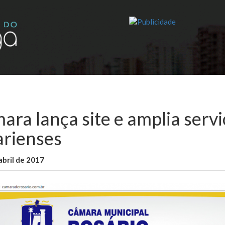
ara lança site e amplia servi
arienses
abril de 2017
WallaceB
Notícias