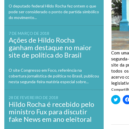
O deputado federal Hildo Rocha fez ontem o que
pode ser considerado o ponto de partida simbólico
do movimento...
7 DE MARÇO DE 2018
Ações de Hildo Rocha
ganham destaque no maior
Com uma 
site de política do Brasil
segunda-f
site da 
O site Congresso em Foco, referência na
todos os
cobertura jornalística de política no Brasil, publicou
acervo co
nesta segunda-feira matéria especial sobre...
legislati
Compartilh
28 DE FEVEREIRO DE 2018
Clique
para
Hildo Rocha é recebido pelo
compa
no
ministro Fux para discutir
Twitte
em
fake News em ano eleitoral
nova
janela