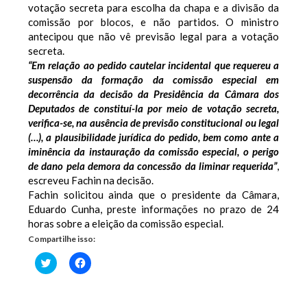
votação secreta para escolha da chapa e a divisão da
comissão por blocos, e não partidos. O ministro
antecipou que não vê previsão legal para a votação
secreta.
“Em relação ao pedido cautelar incidental que requereu a
suspensão da formação da comissão especial em
decorrência da decisão da Presidência da Câmara dos
Deputados de constituí-la por meio de votação secreta,
verifica-se, na ausência de previsão constitucional ou legal
(…), a plausibilidade jurídica do pedido, bem como ante a
iminência da instauração da comissão especial, o perigo
de dano pela demora da concessão da liminar requerida”
,
escreveu Fachin na decisão.
Fachin solicitou ainda que o presidente da Câmara,
Eduardo Cunha, preste informações no prazo de 24
horas sobre a eleição da comissão especial.
Compartilhe isso:
Clique
Clique
para
para
compartilhar
compartilhar
no
no
Twitter(abre
Facebook(abre
em
em