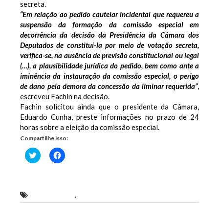
secreta.
“Em relação ao pedido cautelar incidental que requereu a
suspensão da formação da comissão especial em
decorrência da decisão da Presidência da Câmara dos
Deputados de constituí-la por meio de votação secreta,
verifica-se, na ausência de previsão constitucional ou legal
(…), a plausibilidade jurídica do pedido, bem como ante a
iminência da instauração da comissão especial, o perigo
de dano pela demora da concessão da liminar requerida”
,
escreveu Fachin na decisão.
Fachin solicitou ainda que o presidente da Câmara,
Eduardo Cunha, preste informações no prazo de 24
horas sobre a eleição da comissão especial.
Compartilhe isso:
Clique
Clique
para
para
compartilhar
compartilhar
no
no
Twitter(abre
Facebook(abre
em
em
nova
nova
impeachment
,
Rubens Jr.
janela)
janela)