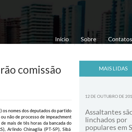
Início
Sobre
Contato
arão comissão
MAIS LIDAS
12 DE OUTUBRO DE 20
Assaltantes sã
7) os nomes dos deputados do partido
ão ou não de processo de impeachment
linchados por
 de mais de tês horas da bancada do
populares em 
), Arlindo Chinaglia (PT-SP), Sibá