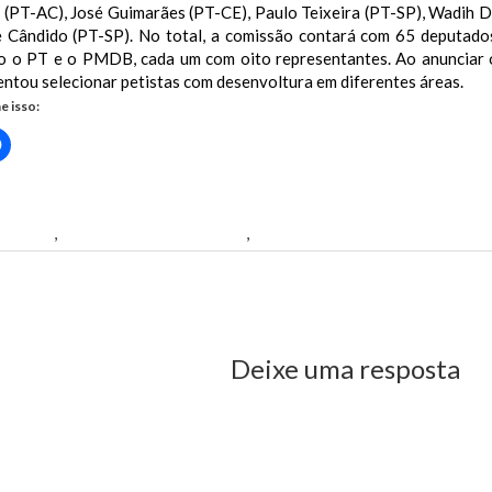
(PT-AC), José Guimarães (PT-CE), Paulo Teixeira (PT-SP), Wadih 
e Cândido (PT-SP). No total, a comissão contará com 65 deputado
o o PT e o PMDB, cada um com oito representantes. Ao anunciar 
entou selecionar petistas com desenvoltura em diferentes áreas.
e isso:
Clique
para
rtilhar
compartilhar
no
r(abre
Facebook(abre
em
nova
chment
,
O líder do PT na Câmara
,
Sibá Machado (AC)
)
janela)
us Post
Deixe uma resposta