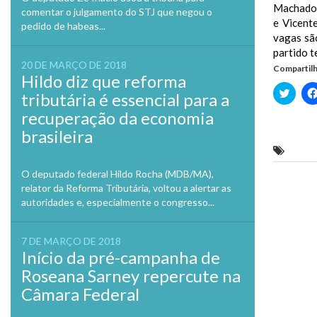
Machado 
comentar o julgamento do STJ que negou o
e Vicent
pedido de habeas...
vagas sã
partido t
20 DE MARÇO DE 2018
Compartilh
Hildo diz que reforma
Clique
tributária é essencial para a
para
compa
recuperação da economia
no
Twitte
brasileira
em
nova
impea
janela
O deputado federal Hildo Rocha (MDB/MA),
Previo
relator da Reforma Tributária, voltou a alertar as
autoridades e, especialmente o congresso...
7 DE MARÇO DE 2018
Início da pré-campanha de
Roseana Sarney repercute na
Câmara Federal