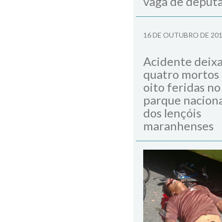
vaga de deput
16 DE OUTUBRO DE 20
Acidente deix
quatro mortos
oito feridas no
parque naciona
dos lençóis
maranhenses