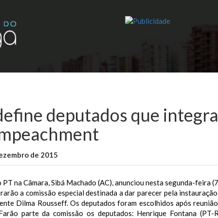
define deputados que integr
impeachment
dezembro de 2015
WallaceB
Brasil
o PT na Câmara, Sibá Machado (AC), anunciou nesta segunda-feira (
grarão a comissão especial destinada a dar parecer pela instauraç
dente Dilma Rousseff. Os deputados foram escolhidos após reunião
 Farão parte da comissão os deputados: Henrique Fontana (PT-RS