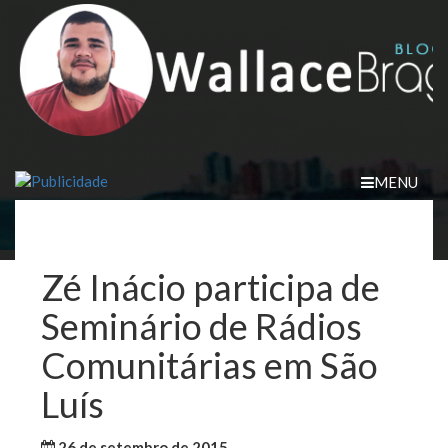
Skip
to
content
MENU
Zé Inácio participa de
Seminário de Rádios
Comunitárias em São
Luís
26 de setembro de 2015
WallaceB
Maranhão