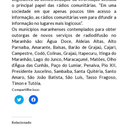
o principal papel das rádios comunitárias. “Em uma
sociedade em que apenas poucos têm acesso a
informação, as rádios comunitárias vem para difundir a
informação no lugares mais logicous”.
Os municípios maranhenses contemplados para obter
outorgas de novos serviços de radiodifusão no
Maranhão são: Água Doce, Aldeias Altas, Alto
Parnaíba, Amarante, Balsas, Barão de Grajaú, Cajari,
Campestre, Codó, Colinas, Grajaú, Itapecuru, Itinga do
Maranhão, Lago do Junco, Maracaçumé, Matões, Olho
d’Água das Cunhãs, Paço do Lumiar, Penalva, Pio XII,
Presidente Juscelino, Sambaíba, Santa Quitéria, Santo
Amaro, São João Batista, São Luís, Tasso Fragoso,
Timon e Tutóia.
Compartilhe isso:
Clique
Clique
para
para
compartilhar
compartilhar
no
no
Twitter(abre
Facebook(abre
em
em
nova
nova
Relacionado
janela)
janela)