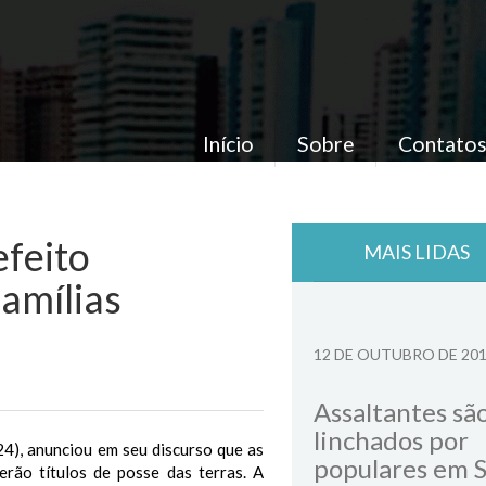
Início
Sobre
Contato
efeito
MAIS LIDAS
famílias
12 DE OUTUBRO DE 20
Assaltantes sã
linchados por
24), anunciou em seu discurso que as
populares em 
rão títulos de posse das terras. A