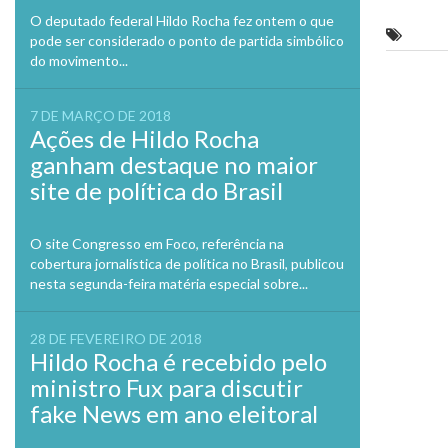
Twitte
em
O deputado federal Hildo Rocha fez ontem o que
nova
Esper
pode ser considerado o ponto de partida simbólico
janela
do movimento...
Previo
7 DE MARÇO DE 2018
Ações de Hildo Rocha
ganham destaque no maior
site de política do Brasil
O site Congresso em Foco, referência na
cobertura jornalística de política no Brasil, publicou
nesta segunda-feira matéria especial sobre...
28 DE FEVEREIRO DE 2018
Hildo Rocha é recebido pelo
ministro Fux para discutir
fake News em ano eleitoral