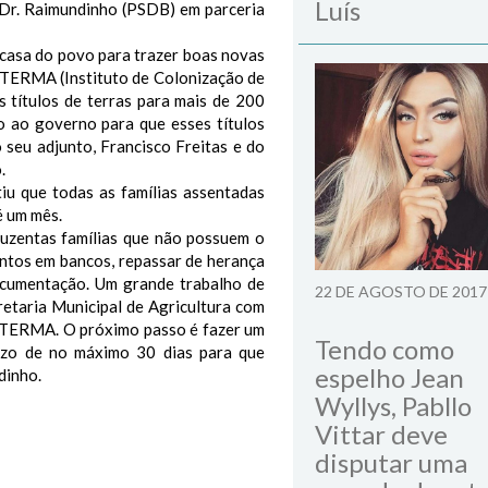
Luís
o Dr. Raimundinho (PSDB) em parceria
 casa do povo para trazer boas novas
 ITERMA (Instituto de Colonização de
s títulos de terras para mais de 200
o ao governo para que esses títulos
eu adjunto, Francisco Freitas e do
.
iu que todas as famílias assentadas
é um mês.
uzentas famílias que não possuem o
entos em bancos, repassar de herança
ocumentação. Um grande trabalho de
22 DE AGOSTO DE 2017
retaria Municipal de Agricultura com
 ITERMA. O próximo passo é fazer um
Tendo como
razo de no máximo 30 dias para que
espelho Jean
dinho.
Wyllys, Pabllo
Vittar deve
disputar uma