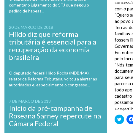
concessão
comentar o julgamento do STJ que negou o
com o pa
pedido de habeas...
“Quero sa
ao povo d
20 DE MARÇO DE 2018
Terras do
Hildo diz que reforma
famílias
fossem l
tributária é essencial para a
Governado
recuperação da economia
Em entre
brasileira
pelo Incr
“Nós tem
document
O deputado federal Hildo Rocha (MDB/MA),
para seu
relator da Reforma Tributária, voltou a alertar as
parceria 
autoridades e, especialmente o congresso...
todo apo
cadastro
7 DE MARÇO DE 2018
possamos 
Início da pré-campanha de
Compartilh
Roseana Sarney repercute na
Clique
Câmara Federal
para
compa
no