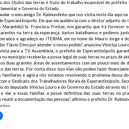
 dos títulos das terras é fruto do trabalho incansável do prefeit
rlamentar e Governo do Estado.
udar o meu amigo Dr. Raimundinho que nos visita neste dia aqui na
e Esperantinópolis. Ele que em audiência com o diretor adjunto do
 Maranhão) Sr. Francisco Freitas, nos garantiu que irá fornecer o
 carentes na terra da esperança. Juntos batalhamos e pedimos junt
iberados e agradeço ao ITERMA, em no nome de Mauro Jorge e do s
r Flávio Dino por atender o nosso pedido”, anunciou Vinicius Louro
vista para a TV Assembleia, o prefeito de Esperantinópolis garant
a no município receberão a posse legal de suas terras no prazo de at
os duas grandes áreas de assentamentos com um pouco mais de d
o das terras. Por conta disso isso elas não podem fazer financiam
s familiares e agora nós estamos resolvendo o problema dessa d
com o Sindicato dos Trabalhadores Rurais de Esperantinópolis, Sec
io do deputado Vinicius Louro e do Governo do Estado através do
 e dar a essas famílias a posse definitiva das suas terras no p
reunir a documentação das pessoas”, afirmou o prefeito Dr. Raimun
e isso:
Clique
para
rtilhar
compartilhar
no