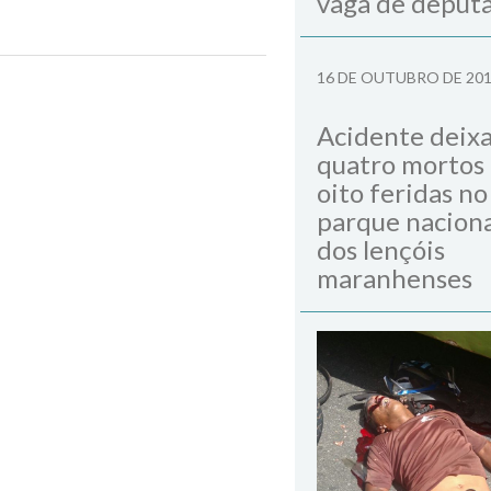
vaga de deput
16 DE OUTUBRO DE 20
Next Post
Acidente deix
quatro mortos
oito feridas no
parque naciona
dos lençóis
maranhenses