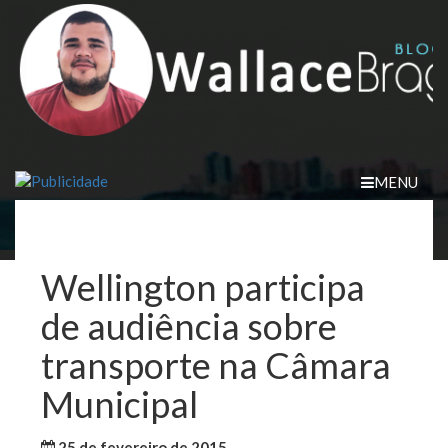
Skip
to
content
MENU
Wellington participa
de audiência sobre
transporte na Câmara
Municipal
25 de fevereiro de 2015
WallaceB
Maranhão