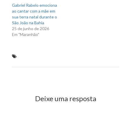
Gabriel Rabelo emociona
ao cantar com a mãe em
sua terra natal durante o
São João na Bahia
25 de junho de 2026
Em "Maranhão"
Wellington participa de audiência sobre transporte
na Câmara Municipal
Previous Post
Next Post
Deixe uma resposta