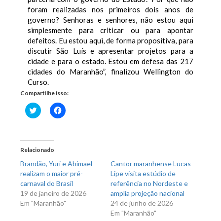
foram realizadas nos primeiros dois anos de
governo? Senhoras e senhores, não estou aqui
simplesmente para criticar ou para apontar
defeitos. Eu estou aqui, de forma propositiva, para
discutir São Luís e apresentar projetos para a
cidade e para o estado. Estou em defesa das 217
cidades do Maranhão”, finalizou Wellington do
Curso.
Compartilhe isso:
Clique
Clique
para
para
compartilhar
compartilhar
no
no
Twitter(abre
Facebook(abre
em
em
nova
nova
Relacionado
janela)
janela)
Brandão, Yuri e Abimael
Cantor maranhense Lucas
realizam o maior pré-
Lipe visita estúdio de
carnaval do Brasil
referência no Nordeste e
19 de janeiro de 2026
amplia projeção nacional
Em "Maranhão"
24 de junho de 2026
Em "Maranhão"