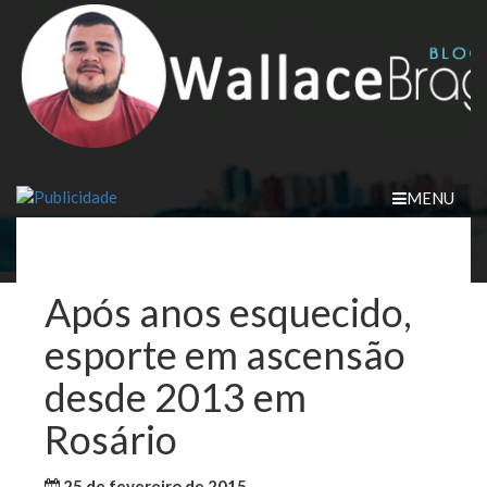
Skip
to
content
MENU
Após anos esquecido,
esporte em ascensão
desde 2013 em
Rosário
25 de fevereiro de 2015
WallaceB
Maranhão