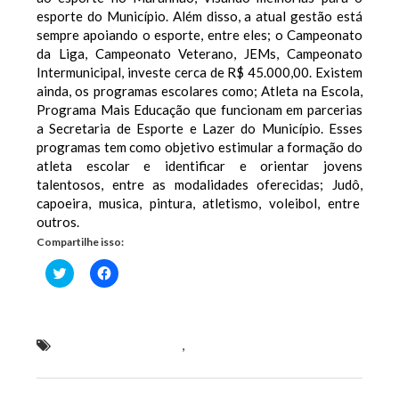
esporte do Município. Além disso, a atual gestão está
sempre apoiando o esporte, entre eles; o Campeonato
da Liga, Campeonato Veterano, JEMs, Campeonato
Intermunicipal, investe cerca de R$ 45.000,00. Existem
ainda, os programas escolares como; Atleta na Escola,
Programa Mais Educação que funcionam em parcerias
a Secretaria de Esporte e Lazer do Município. Esses
programas tem como objetivo estimular a formação do
atleta escolar e identificar e orientar jovens
talentosos, entre as modalidades oferecidas; Judô,
capoeira, musica, pintura, atletismo, voleibol, entre
outros.
Compartilhe isso:
Clique
Clique
para
para
compartilhar
compartilhar
no
no
Twitter(abre
Facebook(abre
em
em
nova
nova
Após anos esquecido
,
esporte em ascensão desde
janela)
janela)
2013 em Rosário