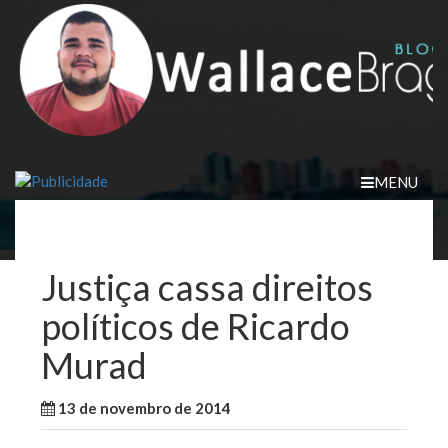
Skip
to
content
MENU
Justiça cassa direitos
políticos de Ricardo
Murad
13 de novembro de 2014
WallaceB
Maranhão