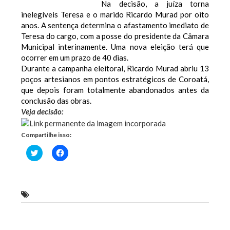
Na decisão, a juíza torna
inelegíveis Teresa e o marido Ricardo Murad por oito
anos. A sentença determina o afastamento imediato de
Teresa do cargo, com a posse do presidente da Câmara
Municipal interinamente. Uma nova eleição terá que
ocorrer em um prazo de 40 dias.
Durante a campanha eleitoral, Ricardo Murad abriu 13
poços artesianos em pontos estratégicos de Coroatá,
que depois foram totalmente abandonados antes da
conclusão das obras.
Veja decisão:
Compartilhe isso:
Clique
Clique
para
para
compartilhar
compartilhar
no
no
Twitter(abre
Facebook(abre
em
em
nova
nova
Justiça cassa direitos políticos de Ricardo Murad
janela)
janela)
Previous Post
Next Post