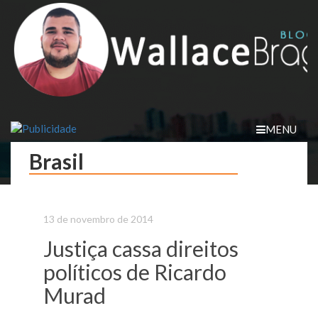
Skip
to
content
MENU
Brasil
13 de novembro de 2014
Justiça cassa direitos
políticos de Ricardo
Murad