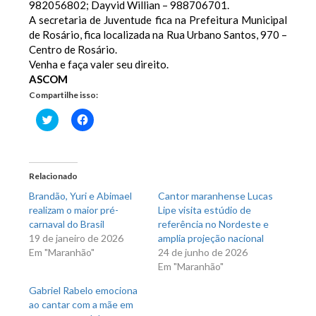
982056802; Dayvid Willian – 988706701.
A secretaria de Juventude fica na Prefeitura Municipal
de Rosário, fica localizada na Rua Urbano Santos, 970 –
Centro de Rosário.
Venha e faça valer seu direito.
ASCOM
Compartilhe isso:
Clique
Clique
para
para
compartilhar
compartilhar
no
no
Twitter(abre
Facebook(abre
em
em
nova
nova
Relacionado
janela)
janela)
Brandão, Yuri e Abimael
Cantor maranhense Lucas
realizam o maior pré-
Lipe visita estúdio de
carnaval do Brasil
referência no Nordeste e
19 de janeiro de 2026
amplia projeção nacional
Em "Maranhão"
24 de junho de 2026
Em "Maranhão"
Gabriel Rabelo emociona
ao cantar com a mãe em