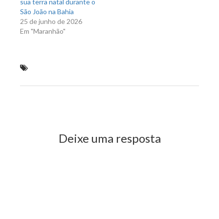
sua terra natal durante o
São João na Bahia
25 de junho de 2026
Em "Maranhão"
Prefeitura Municipal de Rosário garante meia
passagem a estudantes
Previous Post
Next Post
Deixe uma resposta