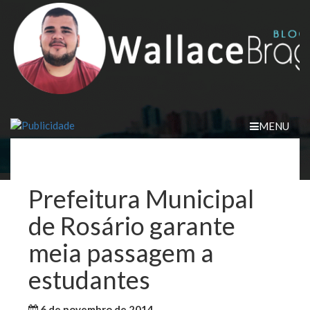
Skip
to
content
MENU
Prefeitura Municipal
de Rosário garante
meia passagem a
estudantes
6 de novembro de 2014
WallaceB
Maranhão