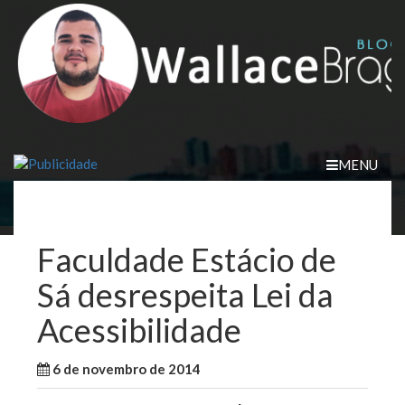
Skip
to
content
MENU
Faculdade Estácio de
Sá desrespeita Lei da
Acessibilidade
6 de novembro de 2014
WallaceB
Maranhão