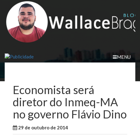
Skip
to
content
MENU
Economista será
diretor do Inmeq-MA
no governo Flávio Dino
29 de outubro de 2014
WallaceB
Maranhão