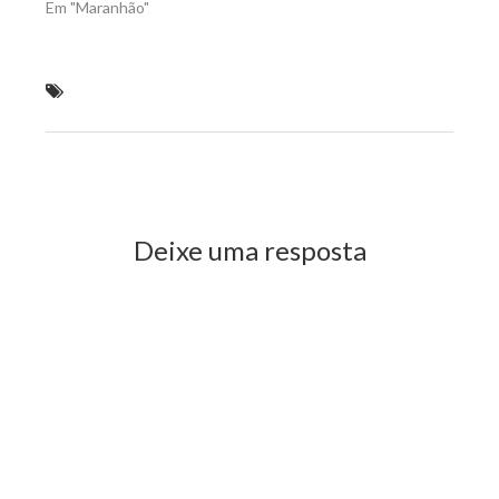
Em "Maranhão"
Economista será diretor do Inmeq-MA no governo
Flávio Dino
Previous Post
Next Post
Deixe uma resposta