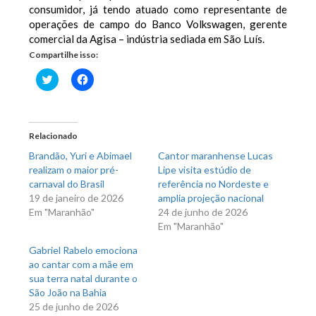
consumidor, já tendo atuado como representante de
operações de campo do Banco Volkswagen, gerente
comercial da Agisa – indústria sediada em São Luís.
Compartilhe isso:
Clique
Clique
para
para
compartilhar
compartilhar
no
no
Twitter(abre
Facebook(abre
em
em
nova
nova
Relacionado
janela)
janela)
Brandão, Yuri e Abimael
Cantor maranhense Lucas
realizam o maior pré-
Lipe visita estúdio de
carnaval do Brasil
referência no Nordeste e
19 de janeiro de 2026
amplia projeção nacional
Em "Maranhão"
24 de junho de 2026
Em "Maranhão"
Gabriel Rabelo emociona
ao cantar com a mãe em
sua terra natal durante o
São João na Bahia
25 de junho de 2026