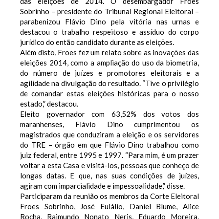
das eleições de 2014. O desembargador Froes
Sobrinho – presidente do Tribunal Regional Eleitoral –
parabenizou Flávio Dino pela vitória nas urnas e
destacou o trabalho respeitoso e assíduo do corpo
jurídico do então candidato durante as eleições.
Além disto, Froes fez um relato sobre as inovações das
eleições 2014, como a ampliação do uso da biometria,
do número de juízes e promotores eleitorais e a
agilidade na divulgação do resultado. “Tive o privilégio
de comandar estas eleições históricas para o nosso
estado,” destacou.
Eleito governador com 63,52% dos votos dos
maranhenses, Flávio Dino cumprimentou os
magistrados que conduziram a eleição e os servidores
do TRE – órgão em que Flávio Dino trabalhou como
juiz federal, entre 1995 e 1997. “Para mim, é um prazer
voltar a esta Casa e visitá-los, pessoas que conheço de
longas datas. E que, nas suas condições de juízes,
agiram com imparcialidade e impessoalidade,” disse.
Participaram da reunião os membros da Corte Eleitoral
Froes Sobrinho, José Eulálio, Daniel Blume, Alice
Rocha, Raimundo Nonato Neris, Eduardo Moreira,