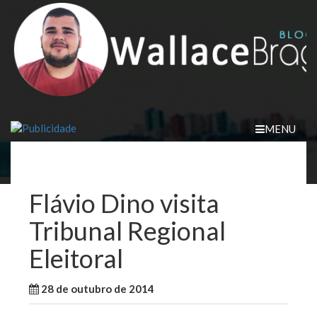
Skip
to
content
MENU
Flávio Dino visita
Tribunal Regional
Eleitoral
28 de outubro de 2014
WallaceB
Maranhão