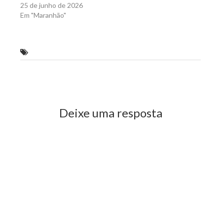
25 de junho de 2026
Em "Maranhão"
Flávio Dino visita Tribunal Regional Eleitoral
Previous Post
Next Post
Deixe uma resposta