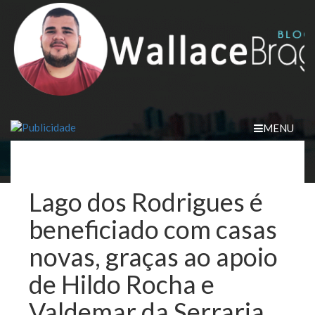
Skip
to
content
MENU
Lago dos Rodrigues é
beneficiado com casas
novas, graças ao apoio
de Hildo Rocha e
Valdemar da Serraria