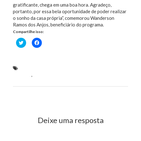
gratificante, chega em uma boa hora. Agradeço,
portanto, por essa bela oportunidade de poder realizar
o sonho da casa própria”, comemorou Wanderson
Ramos dos Anjos, beneficiário do programa.
Compartilhe isso:
Clique
Clique
para
para
compartilhar
compartilhar
no
no
Twitter(abre
Facebook(abre
em
em
nova
nova
graças ao apoio de Hildo Rocha e Valdemar da
janela)
janela)
Serraria
,
Lago dos Rodrigues é beneficiado com casas
novas
Previous Post
Next Post
Deixe uma resposta