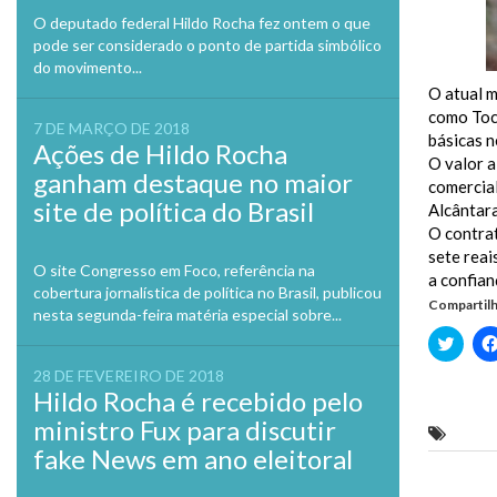
O deputado federal Hildo Rocha fez ontem o que
pode ser considerado o ponto de partida simbólico
do movimento...
O atual 
como Toca
7 DE MARÇO DE 2018
básicas 
Ações de Hildo Rocha
O valor a
ganham destaque no maior
comercial
site de política do Brasil
Alcântara
O contrat
sete reai
O site Congresso em Foco, referência na
a confian
cobertura jornalística de política no Brasil, publicou
Compartilh
nesta segunda-feira matéria especial sobre...
Clique
para
compa
28 DE FEVEREIRO DE 2018
no
Hildo Rocha é recebido pelo
Twitte
em
ministro Fux para discutir
nova
Toca S
janela
fake News em ano eleitoral
Previo