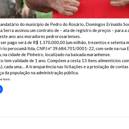
mandatário do município de Pedro do Rosário, Domingos Erinaldo S
 Serra assinou um contrato de – ata de registro de preços – para a a
neste ano aos moradores pedrorosarienses.
 ser pago será de R$ 1.370.000,00 (um milhão, trezentos e setenta m
 rio perocumã ltda, CNPJ nº 39.684.701/0001-22, com sede na rua E
, na cidade de Pinheiro, localizado na baixada maranhense.
o tem validade de 1 ano. Compõem a cesta 13 ítens alimentícios com 
s), cada uma… A transparência nas licitações e a prestação de contas
ça da população na administração pública.
e isso:
Clique
para
rtilhar
compartilhar
no
r(abre
Facebook(abre
em
nova
erra assina contrato para a aquisição de cesta básica de R$ 137...
)
janela)
us Post