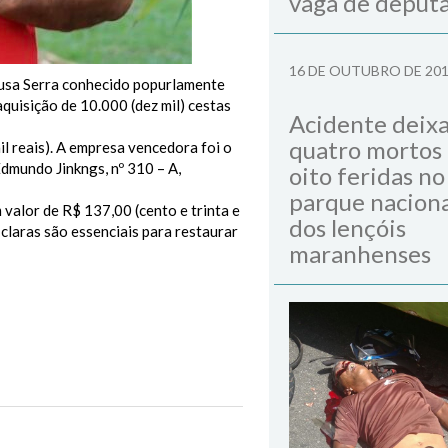
vaga de deput
16 DE OUTUBRO DE 20
ousa Serra conhecido popurlamente
quisição de 10.000 (dez mil) cestas
Acidente deix
quatro mortos
il reais). A empresa vencedora foi o
dmundo Jinkngs, nº 310 – A,
oito feridas no
parque naciona
valor de R$ 137,00 (cento e trinta e
dos lençóis
 claras são essenciais para restaurar
maranhenses
Next Post