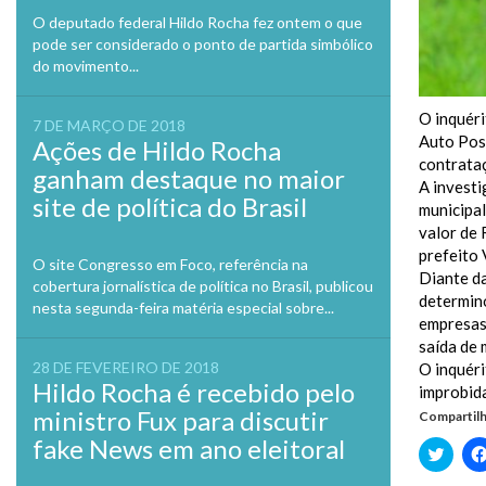
O deputado federal Hildo Rocha fez ontem o que
pode ser considerado o ponto de partida simbólico
do movimento...
O inquéri
7 DE MARÇO DE 2018
Auto Post
Ações de Hildo Rocha
contrataç
ganham destaque no maior
A investi
site de política do Brasil
municipal
valor de 
prefeito 
O site Congresso em Foco, referência na
Diante da
cobertura jornalística de política no Brasil, publicou
determino
nesta segunda-feira matéria especial sobre...
empresas 
saída de 
28 DE FEVEREIRO DE 2018
O inquéri
Hildo Rocha é recebido pelo
improbida
ministro Fux para discutir
Compartilh
fake News em ano eleitoral
Clique
para
compa