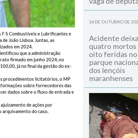
vaga de deput
16 DE OUTUBRO DE 20
 F S Combustíveis e Lubrificantes e
Acidente deix
 de João Lisboa. Juntas, as
quatro mortos
lizados em 2024.
oito feridas no
dentificou que a administração
trato firmado em junho 2024, no
parque naciona
00,00, já no final da gestão do ex-
dos lençóis
maranhenses
os procedimentos licitatórios, o MP
 informações sobre fornecedores das
cer dados sobre o fluxo de entrada e
o ajuizamento de ações por
 o arquivamento do caso.