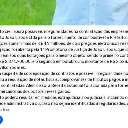
to civil apura possíveis irregularidades na contratação das empresas
o João Lisboa Ltda para o fornecimento de combustível à Prefeitura
ões somam mais de R$ 4,9 milhões, de dois pregões eletrônicos rea
gação foi aberta pela 1ª Promotoria de Justiça de João Lisboa, que i
 realizou duas licitações para o mesmo objeto, sendo o primeiro con
R$ 2.371.900,00, e o segundo em outubro, no montante de R$ 2.528.1
Vilson Soares.
 suspeita de sobreposição de contratos e possível irregularidade n
u a requisição de notas fiscais, comprovantes de tributos pagos e
contratadas. Além disso, a Receita Estadual foi acionada para forne
mercadorias dos postos investigados.
to poderá resultar em medidas extrajudiciais ou judiciais, incluindo 
de administrativa ou, caso não sejam identificadas irregularidades,
e isso:
Clique
para
rtilhar
compartilhar