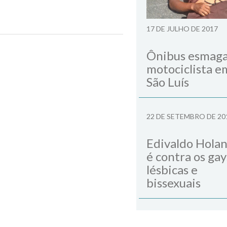
o mira contrato de R$ 4
17 DE JULHO DE 2017
Next Post
Ônibus esmag
motociclista e
São Luís
22 DE SETEMBRO DE 20
Edivaldo Hola
é contra os gay
lésbicas e
bissexuais