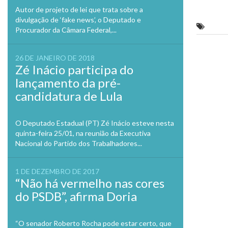
no
Autor de projeto de lei que trata sobre a
Twitte
em
divulgação de ‘fake news’, o Deputado e
nova
9 milh
Procurador da Câmara Federal,...
janela
Previo
26 DE JANEIRO DE 2018
Zé Inácio participa do
lançamento da pré-
candidatura de Lula
O Deputado Estadual (PT) Zé Inácio esteve nesta
quinta-feira 25/01, na reunião da Executiva
Nacional do Partido dos Trabalhadores...
1 DE DEZEMBRO DE 2017
“Não há vermelho nas cores
do PSDB”, afirma Doria
“O senador Roberto Rocha pode estar certo, que