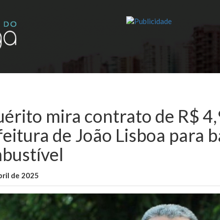
uérito mira contrato de R$ 4
feitura de João Lisboa para 
bustível
bril de 2025
WallaceB
Maranhão