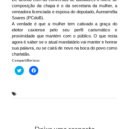
composição da chapa é o da secretaria da mulher, a
vereadora licenciada e esposa do deputado, Aureamélia
Soares (PCdoB).
A verdade é que a mulher tem cativado a graça do
eleitor caxiense pelo seu perfil carismático e
proximidade que mantém com o público. O que resta
agora é saber se o atual mandatário vai manter e honrar
sua palavra, ou se cairá de novo na boca do povo como
charlatão.
Compartilhe isso:
Clique
Clique
para
para
compartilhar
compartilhar
no
no
Twitter(abre
Facebook(abre
em
em
nova
nova
Vereadora ainda no páreo em Caxias
janela)
janela)
Previous Post
Next Post
Deixe uma resposta