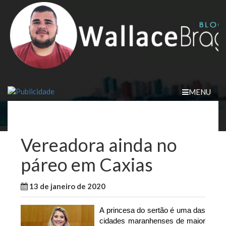
Skip
to
content
MENU
Vereadora ainda no
páreo em Caxias
13 de janeiro de 2020
WallaceB
Maranhão
A princesa do sertão é uma das
cidades maranhenses de maior