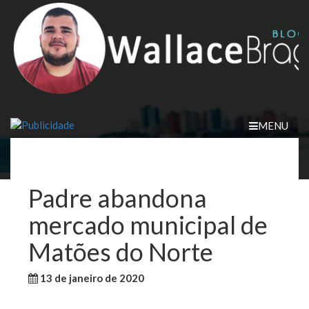
Skip
to
content
MENU
Padre abandona
mercado municipal de
Matões do Norte
13 de janeiro de 2020
WallaceB
Cidades
Maranhão