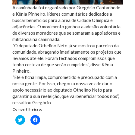
A caminhada foi organizado por Gregório Cantanhede
e Kênia Pinheiro, líderes comunitários dedicados a
buscar benefícios para a área de Cidade Olímpica e
adjacências. O movimento ganhou a adesão voluntária
de diversos moradores que se somaram a apoiadores e
militância na caminhada.
“O deputado Othelino Neto já se mostrou parceiro da
comunidade, abraçando imediatamente os projetos que
levamos até ele. Foram fechados compromissos que
tenho certeza de que serão cumpridos”, disse Kênia
Pinheiro.
“Ele é ficha limpa, comprometido e preocupado com a
nossa gente. Por isso, chegou a nossa vez de dar o
apoio necessário ao deputado Othelino Neto para
garantir a sua reeleição, que vai beneficiar todos nós”,
ressaltou Gregório.
Compartilhe isso:
Clique
Clique
para
para
compartilhar
compartilhar
no
no
Twitter(abre
Facebook(abre