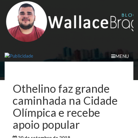
Skip
to
content
MENU
Othelino faz grande
caminhada na Cidade
Olímpica e recebe
apoio popular
20 de setembro de 2018
WallaceB
Maranhão