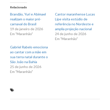
em
em
nova
nova
Relacionado
janela)
janela)
Brandão, Yuri e Abimael
Cantor maranhense Lucas
realizam o maior pré-
Lipe visita estúdio de
carnaval do Brasil
referência no Nordeste e
19 de janeiro de 2026
amplia projeção nacional
Em "Maranhão"
24 de junho de 2026
Em "Maranhão"
Gabriel Rabelo emociona
ao cantar com a mãe em
sua terra natal durante o
São João na Bahia
25 de junho de 2026
Em "Maranhão"
Othelino faz grande caminhada na Cidade Olímpica e
recebe apoio popular
Previous Post
Next Post