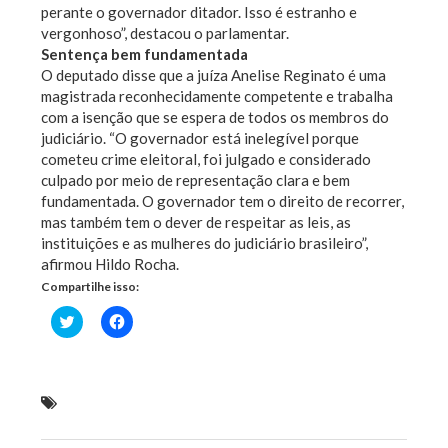
perante o governador ditador. Isso é estranho e
vergonhoso”, destacou o parlamentar.
Sentença bem fundamentada
O deputado disse que a juíza Anelise Reginato é uma
magistrada reconhecidamente competente e trabalha
com a isenção que se espera de todos os membros do
judiciário. “O governador está inelegível porque
cometeu crime eleitoral, foi julgado e considerado
culpado por meio de representação clara e bem
fundamentada. O governador tem o direito de recorrer,
mas também tem o dever de respeitar as leis, as
instituições e as mulheres do judiciário brasileiro”,
afirmou Hildo Rocha.
Compartilhe isso:
Clique
Clique
para
para
compartilhar
compartilhar
no
no
Twitter(abre
Facebook(abre
em
em
nova
nova
Hildo Rocha lamenta massacre praticado contra
janela)
janela)
juíza que decretou a inelegibilidade de Flávio Dino