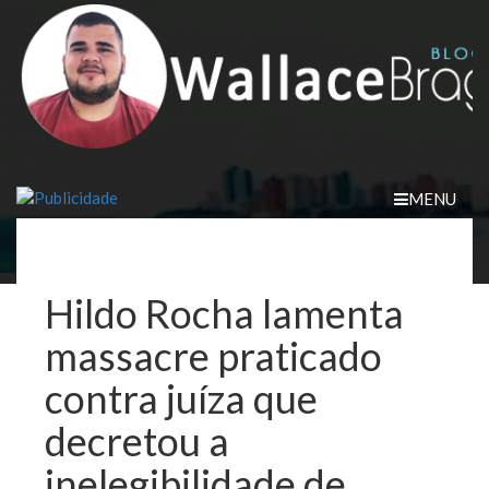
Skip
to
content
MENU
Hildo Rocha lamenta
massacre praticado
contra juíza que
decretou a
inelegibilidade de