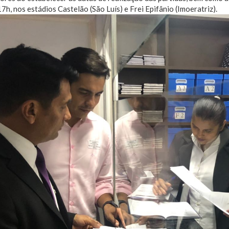
 17h, nos estádios Castelão (São Luís) e Frei Epifânio (Imoeratriz).