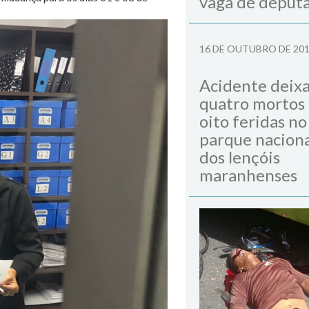
vaga de deput
16 DE OUTUBRO DE 20
Acidente deix
quatro mortos
oito feridas no
parque naciona
dos lençóis
maranhenses