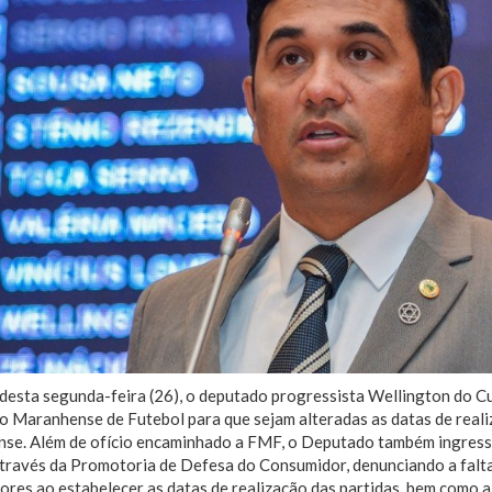
desta segunda-feira (26), o deputado progressista Wellington do Cu
o Maranhense de Futebol para que sejam alteradas as datas de real
se. Além de ofício encaminhado a FMF, o Deputado também ingress
através da Promotoria de Defesa do Consumidor, denunciando a falt
res ao estabelecer as datas de realização das partidas, bem como a