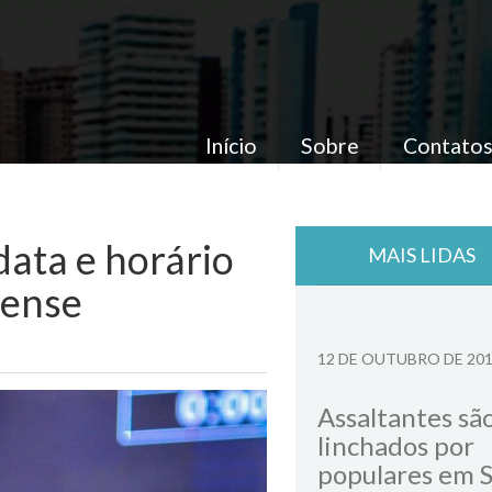
Início
Sobre
Contato
data e horário
MAIS LIDAS
hense
12 DE OUTUBRO DE 20
Assaltantes sã
linchados por
populares em 