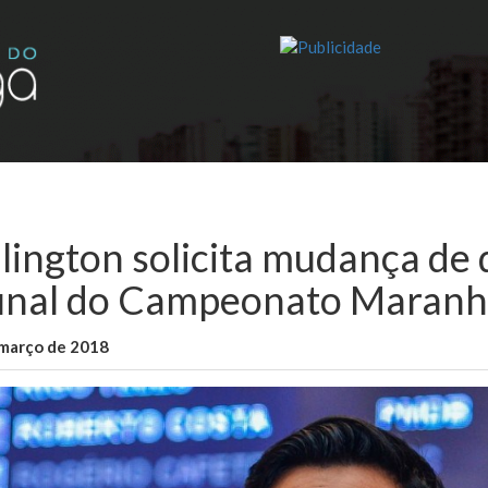
lington solicita mudança de 
final do Campeonato Maran
 março de 2018
WallaceB
Maranhão