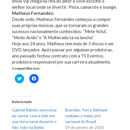
show Vip chega na Ilha do amor e você escolhe o
melhor local onde se divertir: Pista, camarote e lounge.
Matheus Fernandes:
Desde cedo, Matheus Fernandes começou a compor
suas próprias músicas, que se tornaram os grandes
sucessos nacionalmente conhecidos: “Mete ficha”,
“Modo Avião” e “A Mulherada tá na lancha”.
Hoje aos 24 anos, Matheus tem mais de 3 discos e um
DVD lançados. Após passar por algumas produtoras,
ano passado fechou contrato com a TS Eventos,
produtora responsável por sua carreira atualmente.
Compartilhe isso:
Clique
Clique
para
para
compartilhar
compartilhar
no
no
Twitter(abre
Facebook(abre
em
em
nova
nova
Relacionado
janela)
janela)
Gabriel Rabelo emociona
Brandão, Yuri e Abimael
ao cantar com a mãe em
realizam o maior pré-
sua terra natal durante o
carnaval do Brasil
São João na Bahia
19 de janeiro de 2026