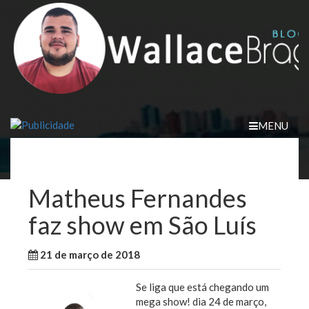
Skip
to
content
MENU
Matheus Fernandes
faz show em São Luís
21 de março de 2018
WallaceB
São Luis
Se liga que está chegando um
mega show! dia 24 de março,