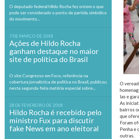
O deputado federal Hildo Rocha fez ontem o que
pode ser considerado o ponto de partida simbólico
do movimento...
7 DE MARÇO DE 2018
Ações de Hildo Rocha
ganham destaque no maior
site de política do Brasil
O site Congresso em Foco, referência na
cobertura jornalística de política no Brasil, publicou
O vereado
nesta segunda-feira matéria especial sobre...
homenage
las e gar
As inici
28 DE FEVEREIRO DE 2018
bairros 
Hildo Rocha é recebido pelo
que ofere
ministro Fux para discutir
Foram ofe
fake News em ano eleitoral
Penha e o
outras.