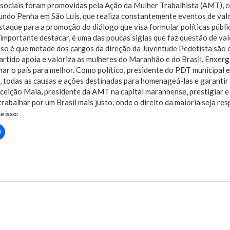
sociais foram promovidas pela Ação da Mulher Trabalhista (AMT), c
undo Penha em São Luís, que realiza constantemente eventos de val
taque para a promoção do diálogo que visa formular políticas públic
importante destacar, é uma das poucas siglas que faz questão de val
so é que metade dos cargos da direção da Juventude Pedetista são 
rtido apoia e valoriza as mulheres do Maranhão e do Brasil. Enxer
ar o país para melhor. Como político, presidente do PDT municipal e 
 todas as causas e ações destinadas para homenageá-las e garantir s
eição Maia, presidente da AMT na capital maranhense, prestigiar e 
 trabalhar por um Brasil mais justo, onde o direito da maioria seja res
e isso:
Clique
para
rtilhar
compartilhar
no
r(abre
Facebook(abre
em
nova
 participa de ações sociais em homenagem as mulheres
)
janela)
us Post