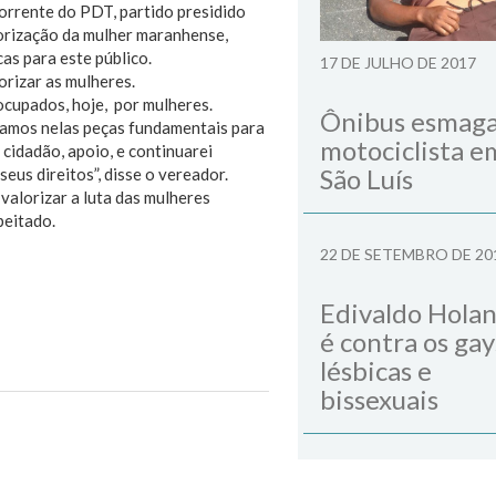
orrente do PDT, partido presidido
orização da mulher maranhense,
as para este público.
17 DE JULHO DE 2017
orizar as mulheres.
ocupados, hoje, por mulheres.
Ônibus esmag
gamos nelas peças fundamentais para
motociclista e
cidadão, apoio, e continuarei
São Luís
eus direitos”, disse o vereador.
valorizar a luta das mulheres
peitado.
22 DE SETEMBRO DE 20
Edivaldo Hola
é contra os gay
lésbicas e
bissexuais
Next Post