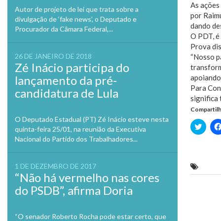
As ações 
Autor de projeto de lei que trata sobre a
por Raim
divulgação de ‘fake news’, o Deputado e
dando des
Procurador da Câmara Federal,...
O PDT, é 
Prova dis
26 DE JANEIRO DE 2018
“Nosso pa
Zé Inácio participa do
transform
lançamento da pré-
apoiando,
Para Conc
candidatura de Lula
significa
Compartilh
O Deputado Estadual (PT) Zé Inácio esteve nesta
Clique
quinta-feira 25/01, na reunião da Executiva
para
compa
Nacional do Partido dos Trabalhadores...
no
Twitte
em
nova
1 DE DEZEMBRO DE 2017
Penha
janela
“Não há vermelho nas cores
do PSDB”, afirma Doria
Previo
“O senador Roberto Rocha pode estar certo, que