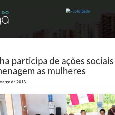
ha participa de ações sociai
enagem as mulheres
 março de 2018
WallaceB
São Luis