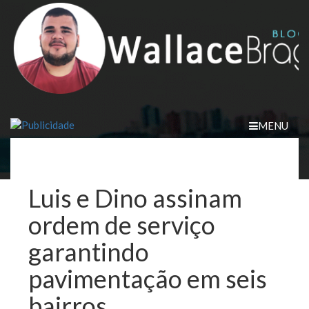
Skip
to
content
MENU
Luis e Dino assinam
ordem de serviço
garantindo
pavimentação em seis
bairros