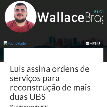
Skip
to
content
MENU
Luis assina ordens de
serviços para
reconstrução de mais
duas UBS
16 de março de 2018
WallaceB
Cidades