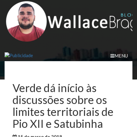
Skip
to
content
MENU
Verde dá início às
discussões sobre os
limites territoriais de
Pio XII e Satubinha
15 de março de 2018
WallaceB
Cidades