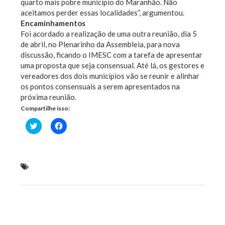
quarto mais pobre município do Maranhão. Não
aceitamos perder essas localidades”, argumentou.
Encaminhamentos
Foi acordado a realização de uma outra reunião, dia 5
de abril, no Plenarinho da Assembleia, para nova
discussão, ficando o IMESC com a tarefa de apresentar
uma proposta que seja consensual. Até lá, os gestores e
vereadores dos dois municípios vão se reunir e alinhar
os pontos consensuais a serem apresentados na
próxima reunião.
Compartilhe isso:
Clique
Clique
para
para
compartilhar
compartilhar
no
no
Twitter(abre
Facebook(abre
em
em
nova
nova
Verde dá início às discussões sobre os limites
janela)
janela)
territoriais de Pio XII e Satubinha
Previous Post
Next Post