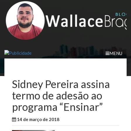
Skip
to
content
MENU
Sidney Pereira assina
termo de adesão ao
programa “Ensinar”
14 de março de 2018
WallaceB
Cidades