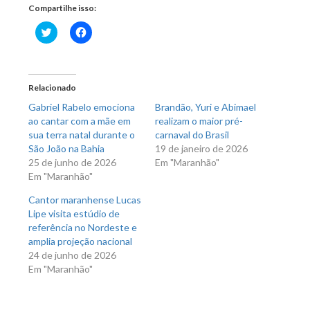
Compartilhe isso:
Clique
Clique
para
para
compartilhar
compartilhar
no
no
Twitter(abre
Facebook(abre
em
em
nova
nova
Relacionado
janela)
janela)
Gabriel Rabelo emociona
Brandão, Yuri e Abimael
ao cantar com a mãe em
realizam o maior pré-
sua terra natal durante o
carnaval do Brasil
São João na Bahia
19 de janeiro de 2026
25 de junho de 2026
Em "Maranhão"
Em "Maranhão"
Cantor maranhense Lucas
Lipe visita estúdio de
referência no Nordeste e
amplia projeção nacional
24 de junho de 2026
Em "Maranhão"