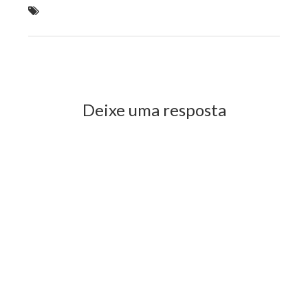
Sidney Pereira assina termo de adesão ao programa
"Ensinar"
Previous Post
Next Post
Deixe uma resposta