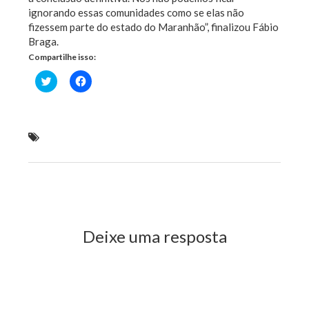
ignorando essas comunidades como se elas não
fizessem parte do estado do Maranhão”, finalizou Fábio
Braga.
Compartilhe isso:
Clique
Clique
para
para
compartilhar
compartilhar
no
no
Twitter(abre
Facebook(abre
em
em
nova
nova
Braga cobra maior atenção ao trecho rodoviário
janela)
janela)
entre Balsas e Alto Parnaíba
Previous Post
Next Post
Deixe uma resposta