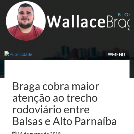
Skip
to
content
MENU
Braga cobra maior
atenção ao trecho
rodoviário entre
Balsas e Alto Parnaíba
14 de março de 2018
WallaceB
Maranhão