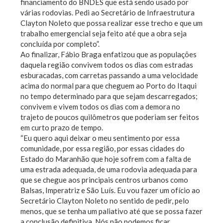
financiamento do BNDES que está sendo usado por
várias rodovias. Pedi ao Secretário de Infraestrutura
Clayton Noleto que possa realizar esse trecho e que um
trabalho emergencial seja feito até que a obra seja
concluída por completo”.
Ao finalizar, Fábio Braga enfatizou que as populações
daquela região convivem todos os dias com estradas
esburacadas, com carretas passando a uma velocidade
acima do normal para que cheguem ao Porto do Itaqui
no tempo determinado para que sejam descarregados;
convivem e vivem todos os dias com a demora no
trajeto de poucos quilômetros que poderiam ser feitos
em curto prazo de tempo.
“Eu quero aqui deixar o meu sentimento por essa
comunidade, por essa região, por essas cidades do
Estado do Maranhão que hoje sofrem com a falta de
uma estrada adequada, de uma rodovia adequada para
que se chegue aos principais centros urbanos como
Balsas, Imperatriz e São Luís. Eu vou fazer um ofício ao
Secretário Clayton Noleto no sentido de pedir, pelo
menos, que se tenha um paliativo até que se possa fazer
a conclusão definitiva. Nós não podemos ficar